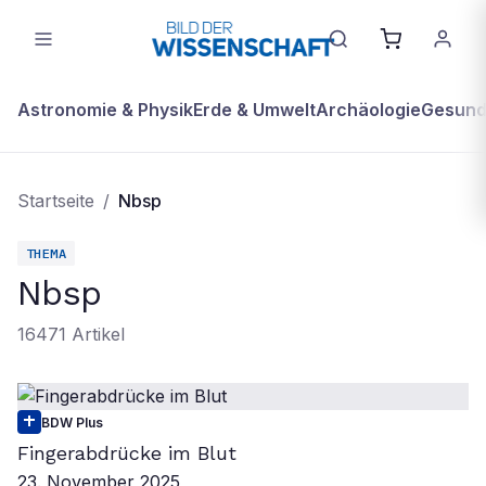
Astronomie & Physik
Erde & Umwelt
Archäologie
Gesundh
Startseite
/
Nbsp
THEMA
Nbsp
16471
Artikel
BDW Plus
Fingerabdrücke im Blut
23. November 2025