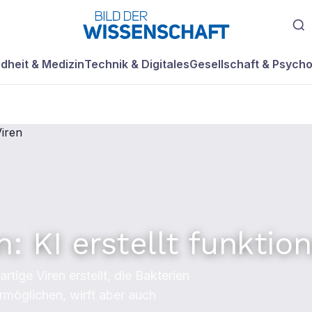
dheit & Medizin
Technik & Digitales
Gesellschaft & Psycho
: KI erstellt funktion
tige Viren erstellt, die Bakterien
rmöglichen, wirft aber auch