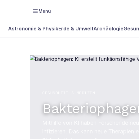
Menü
Astronomie & Physik
Erde & Umwelt
Archäologie
Gesun
GESUNDHEIT & MEDIZIN
Bakteriophagen
Mithilfe von KI haben Forschende neuar
infizieren. Das kann neue Therapien e