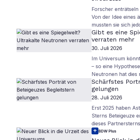
Forscher enträtsel
Von der Idee eines
mussten sie sich je
Gibt es eine Sp
verraten mehr
30. Juli 2026
Im Universum könnte
– so eine Hypothese.
Neutronen hat dies
Schärfstes Port
gelungen
28. Juli 2026
Erst 2025 haben As
Sterns Beteigeuze en
dieses Partnerstern
BDW Plus