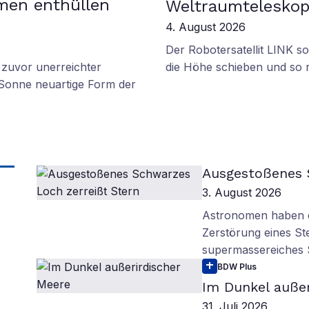
men enthüllen
Weltraumtelesko
4. August 2026
Der Robotersatellit LINK s
zuvor unerreichter
die Höhe schieben und so re
e Sonne neuartige Form der
Ausgestoßenes 
3. August 2026
Astronomen haben ei
Zerstörung eines St
supermassereiches
BDW Plus
Im Dunkel außer
31. Juli 2026