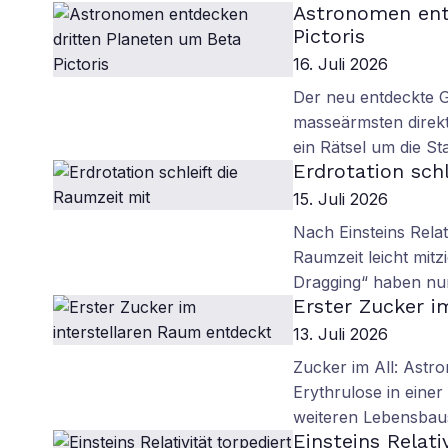
Astronomen ent
Pictoris
16. Juli 2026
Der neu entdeckte Ga
masseärmsten direkt
ein Rätsel um die S
Erdrotation sch
15. Juli 2026
Nach Einsteins Relat
Raumzeit leicht mit
Dragging“ haben nun
Erster Zucker i
13. Juli 2026
Zucker im All: Ast
Erythrulose in eine
weiteren Lebensbaus
Einsteins Relati