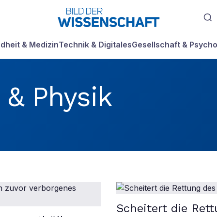
dheit & Medizin
Technik & Digitales
Gesellschaft & Psycho
 & Physik
 & Physik
-Artikel
Scheitert die Ret