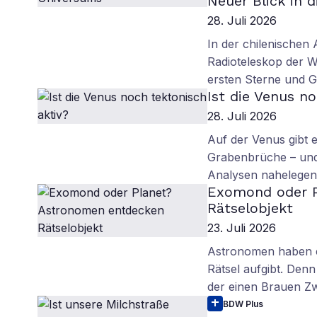
Neuer Blick in 
28. Juli 2026
In der chilenische
Radioteleskop der W
ersten Sterne und G
Ist die Venus n
28. Juli 2026
Auf der Venus gibt 
Grabenbrüche – und 
Analysen nahelegen
Exomond oder P
Rätselobjekt
23. Juli 2026
Astronomen haben e
Rätsel aufgibt. Denn
der einen Brauen Z
BDW Plus