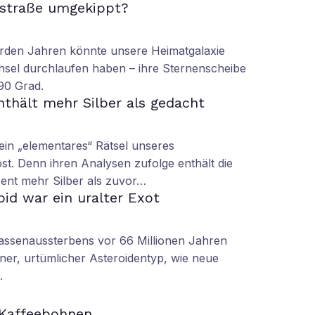
hstraße umgekippt?
arden Jahren könnte unsere Heimatgalaxie
hsel durchlaufen haben – ihre Sternenscheibe
90 Grad.
thält mehr Silber als gedacht
in „elementares“ Rätsel unseres
t. Denn ihren Analysen zufolge enthält die
ent mehr Silber als zuvor…
oid war ein uralter Exot
assenaussterbens vor 66 Millionen Jahren
ener, urtümlicher Asteroidentyp, wie neue
.
Kaffeebohnen