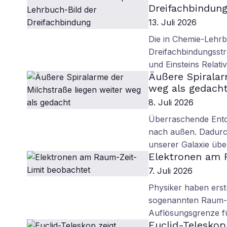
Dreifachbindun
13. Juli 2026
Die in Chemie-Lehr
Dreifachbindungsstr
und Einsteins Relati
Äußere Spiralar
weg als gedach
8. Juli 2026
Überraschende Entde
nach außen. Dadur
unserer Galaxie übe
Elektronen am 
7. Juli 2026
Physiker haben erst
sogenannten Raum-Z
Auflösungsgrenze fü
Euclid-Teleskop