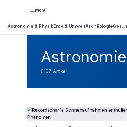
Menü
Astronomie & Physik
Erde & Umwelt
Archäologie
Gesun
Astronomie
8197
Artikel
Aktuelle
Astronomie