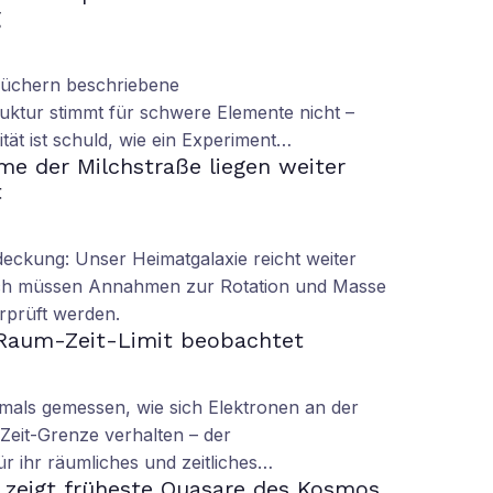
g
büchern beschriebene
uktur stimmt für schwere Elemente nicht –
vität ist schuld, wie ein Experiment…
me der Milchstraße liegen weiter
t
ckung: Unser Heimatgalaxie reicht weiter
ch müssen Annahmen zur Rotation und Masse
rprüft werden.
Raum-Zeit-Limit beobachtet
mals gemessen, wie sich Elektronen an der
eit-Grenze verhalten – der
r ihr räumliches und zeitliches…
 zeigt früheste Quasare des Kosmos