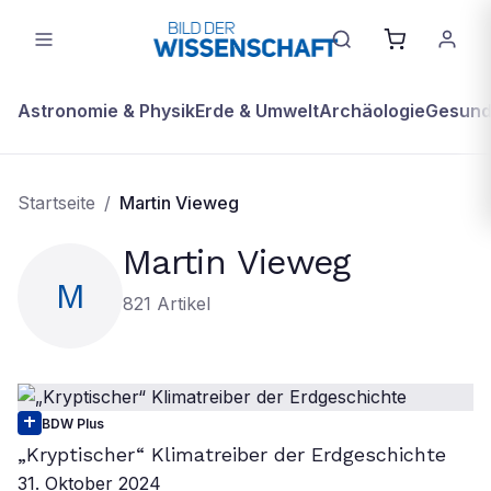
Astronomie & Physik
Erde & Umwelt
Archäologie
Gesundh
Startseite
/
Martin Vieweg
Martin Vieweg
M
821
Artikel
BDW Plus
„Kryptischer“ Klimatreiber der Erdgeschichte
31. Oktober 2024