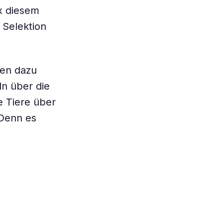
x diesem
 Selektion
gen dazu
n über die
e Tiere über
Denn es