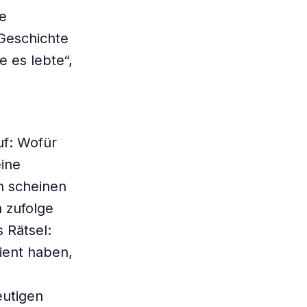
ie
Geschichte
e es lebte“,
uf: Wofür
eine
n scheinen
 zufolge
s Rätsel:
ient haben,
eutigen