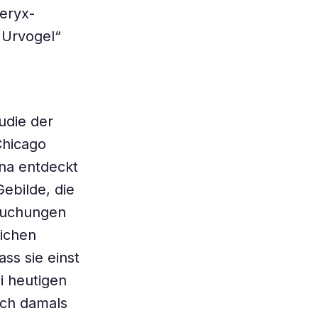
eryx-
 Urvogel“
udie der
Chicago
ina entdeckt
ebilde, die
rsuchungen
lichen
ss sie einst
i heutigen
uch damals