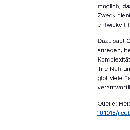
möglich, d
Zweck dient
entwickelt 
Dazu sagt O
anregen, be
Komplexität
ihre Nahru
gibt viele F
verantwortl
Quelle: Fie
10.1016/j.c