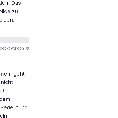
den: Das
bilde zu
eiden.
ntdeckt wurden. ©
mmen, geht
 nicht
el
 dem
e Bedeutung
ein