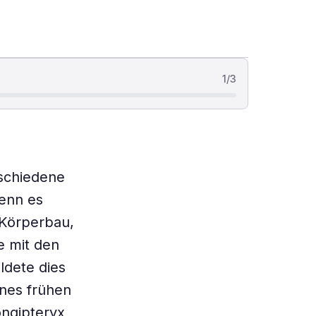
1
/
3
rschiedene
enn es
 Körperbau,
e mit den
ldete dies
nes frühen
ongipteryx