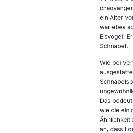
chaoyangens
ein Alter v
war etwa so
Eisvogel: E
Schnabel.
Wie bei Ver
ausgestatte
Schnabelsp
ungewöhnlic
Das bedeute
wie die ein
Ähnlichkeit
an, dass Lo