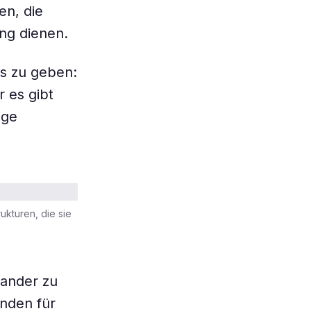
en, die
ng dienen.
es zu geben:
 es gibt
nge
ukturen, die sie
nander zu
nden für