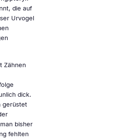
nt, die auf
eser Urvogel
nen
gen
it Zähnen
folge
lich dick.
 gerüstet
der
 man bisher
ng fehlten