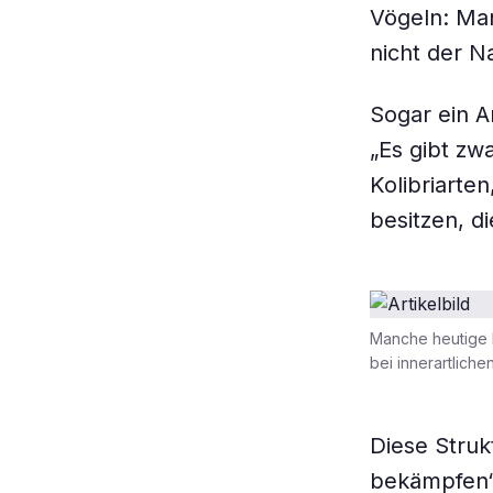
Vögeln: Man
nicht der N
Sogar ein A
„Es gibt zw
Kolibriarte
besitzen, d
Manche heutige K
bei innerartlich
Diese Struk
bekämpfen“,