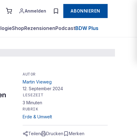
Anmelden
ABONNIEREN
logie
Shop
Rezensionen
Podcast
BDW Plus
AUTOR
Martin Vieweg
s
12. September 2024
en
LESEZEIT
3
Minuten
RUBRIK
Erde & Umwelt
Teilen
Drucken
Merken