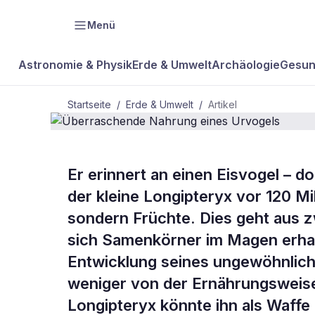
Menü
Astronomie & Physik
Erde & Umwelt
Archäologie
Gesun
Startseite
/
Erde & Umwelt
/
Artikel
Er erinnert an einen Eisvogel – 
BDW Plus
ERDE & UMWELT
der kleine Longipteryx vor 120 Mi
Überraschen
sondern Früchte. Dies geht aus z
sich Samenkörner im Magen erhal
Urvogels
Entwicklung seines ungewöhnlich
weniger von der Ernährungsweise
Longipteryx könnte ihn als Waffe 