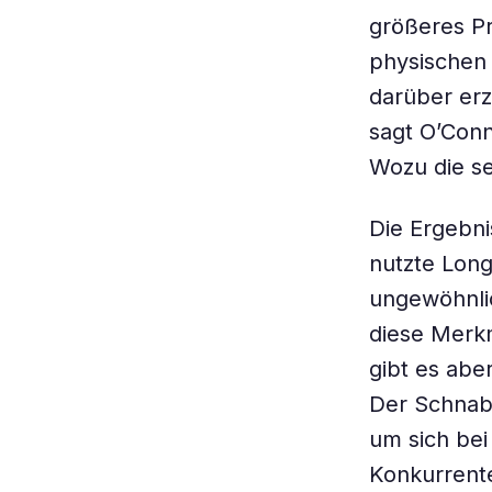
größeres Pr
physischen 
darüber erz
sagt O’Conn
Wozu die s
Die Ergebni
nutzte Long
ungewöhnli
diese Merkm
gibt es abe
Der Schnab
um sich bei
Konkurrente