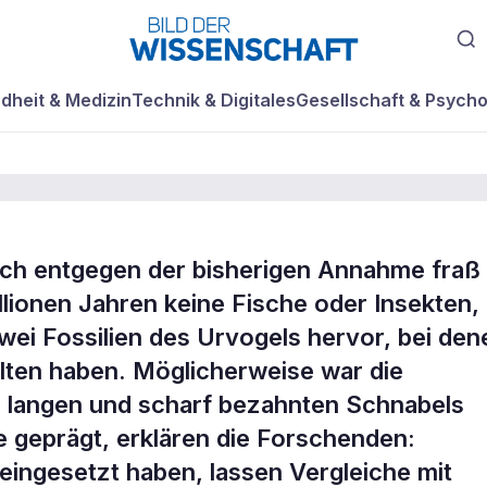
dheit & Medizin
Technik & Digitales
Gesellschaft & Psycho
doch entgegen der bisherigen Annahme fraß
llionen Jahren keine Fische oder Insekten,
de Nahrung eine
wei Fossilien des Urvogels hervor, bei den
ten haben. Möglicherweise war die
 langen und scharf bezahnten Schnabels
 geprägt, erklären die Forschenden:
eingesetzt haben, lassen Vergleiche mit