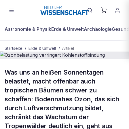
Astronomie & Physik
Erde & Umwelt
Archäologie
Gesundh
Startseite
/
Erde & Umwelt
/
Artikel
BDW Plus
ERDE & UMWELT
Was uns an heißen Sonnentagen
Ozonbelastung verringert
belastet, macht offenbar auch
Kohlenstoffbindung
tropischen Bäumen schwer zu
schaffen: Bodennahes Ozon, das sich
durch Luftverschmutzung bildet,
schränkt das Wachstum der
Tropenwälder deutlich ein, geht aus