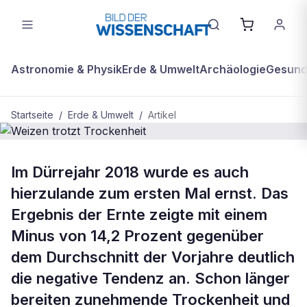
Astronomie & Physik
Erde & Umwelt
Archäologie
Gesundh
Startseite
/
Erde & Umwelt
/
Artikel
BDW Plus
ERDE & UMWELT
Im Dürrejahr 2018 wurde es auch
Weizen trotzt Trockenheit
hierzulande zum ersten Mal ernst. Das
Ergebnis der Ernte zeigte mit einem
Minus von 14,2 Prozent gegenüber
dem Durchschnitt der Vorjahre deutlich
die negative Tendenz an. Schon länger
bereiten zunehmende Trockenheit und