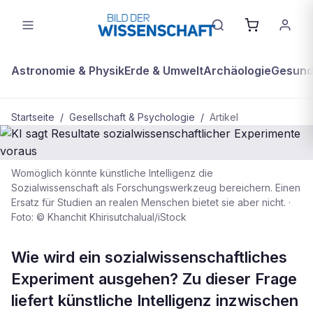
Astronomie & Physik
Erde & Umwelt
Archäologie
Gesundh
Startseite
/
Gesellschaft & Psychologie
/
Artikel
Womöglich könnte künstliche Intelligenz die
GESELLSCHAFT & PSYCHOLOGIE
Sozialwissenschaft als Forschungswerkzeug bereichern. Einen
Ersatz für Studien an realen Menschen bietet sie aber nicht.
·
KI sagt Resultate
Foto: © Khanchit Khirisutchalual/iStock
sozialwissenschaftlicher
Experimente voraus
Wie wird ein sozialwissenschaftliches
Experiment ausgehen? Zu dieser Frage
liefert künstliche Intelligenz inzwischen