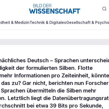
dheit & Medizin
Technik & Digitales
Gesellschaft & Psycho
mächliches Deutsch – Sprachen unterschei
hen - schnell viel
gkeit der formulierten Silben. Flotte
ehr Informationen pro Zeiteinheit, könnt
 das zu? Gar nicht, berichten nun Forscher
 Sprachen übermitteln die Silben mehr
en. Letztlich liegt die Datenübertragungsra
rchschnitt bei etwa 39 Bits pro Sekunde,