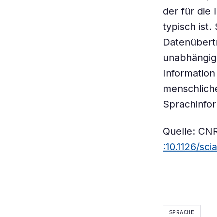
der für die
typisch ist
Datenübertr
unabhängig 
Information
menschliche
Sprachinfor
Quelle: CNR
:10.1126/sc
SPRACHE