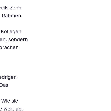
eils zehn
im Rahmen
 Kollegen
sen, sondern
Sprachen
edrigen
 Das
 Wie sie
elwert ab,