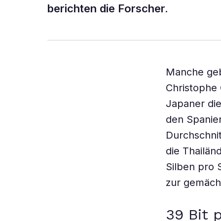
berichten die Forscher.
Manche geb
Christophe 
Japaner die
den Spanier
Durchschnit
die Thailän
Silben pro
zur gemächl
39 Bit 