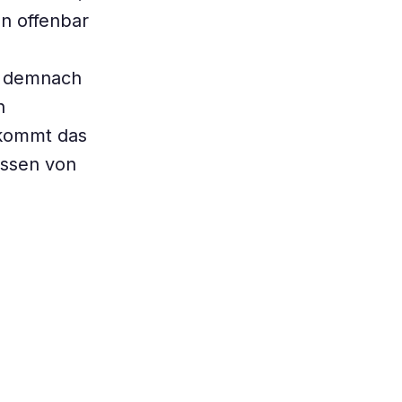
n offenbar
n demnach
n
 kommt das
assen von