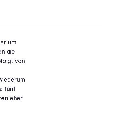
her um
en die
efolgt von
 wiederum
a fünf
ren eher