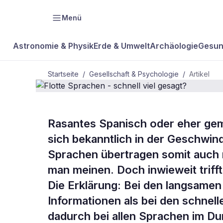
Menü
Astronomie & Physik
Erde & Umwelt
Archäologie
Gesun
Startseite
/
Gesellschaft & Psychologie
/
Artikel
GESELLSCHAFT & PSYCHOLOGIE
Rasantes Spanisch oder eher ge
Flotte Sprac
sich bekanntlich in der Geschwindi
Sprachen übertragen somit auch m
gesagt?
man meinen. Doch inwieweit trifft
Die Erklärung: Bei den langsamen
Informationen als bei den schnell
dadurch bei allen Sprachen im Du