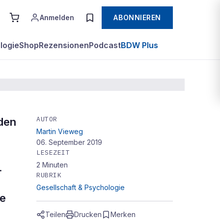
Anmelden
ABONNIEREN
logie
Shop
Rezensionen
Podcast
BDW Plus
AUTOR
den
Martin Vieweg
06. September 2019
e
LESEZEIT
2
Minuten
.
RUBRIK
Gesellschaft & Psychologie
te
Teilen
Drucken
Merken