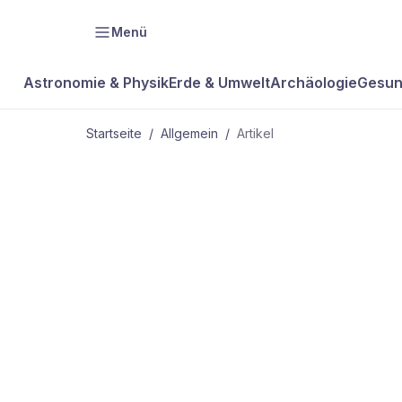
Menü
Astronomie & Physik
Erde & Umwelt
Archäologie
Gesun
Startseite
/
Allgemein
/
Artikel
ALLGEMEIN
Zersplitterte
Photonen