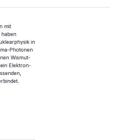
n mit
e haben
uklearphysik in
amma-Photonen
einen Wismut-
ein Elektron-
ussenden,
rbindet.