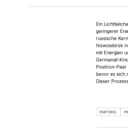
Ein Lichtteilc
geringerer En
russische Kern
Nowosibirsk n
mit Energien 
Germanat-Krist
Positron-Paar 
bevor es sich
Dieser Prozess
PARTIKEL
P