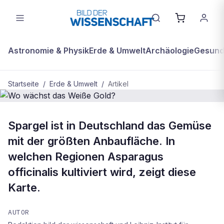
Astronomie & Physik
Erde & Umwelt
Archäologie
Gesundh
Startseite
/
Erde & Umwelt
/
Artikel
ERDE & UMWELT
Spargel ist in Deutschland das Gemüse
Wo wächst das Weiße Gold?
mit der größten Anbaufläche. In
welchen Regionen Asparagus
officinalis kultiviert wird, zeigt diese
Karte.
AUTOR