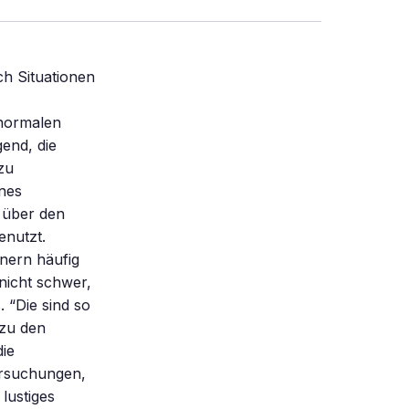
ch Situationen
 normalen
end, die
zu
enes
 über den
enutzt.
nern häufig
nicht schwer,
. “Die sind so
 zu den
die
ersuchungen,
lustiges