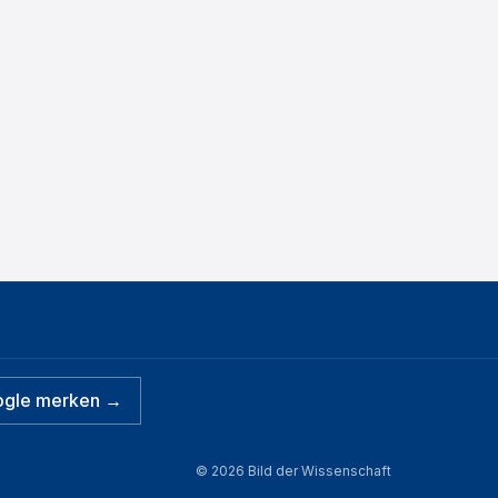
ogle merken →
©
2026
Bild der Wissenschaft