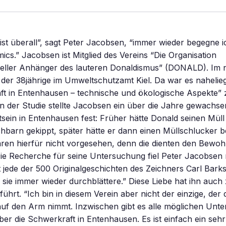
st überall”, sagt Peter Jacobsen, “immer wieder begegne i
ics.” Jacobsen ist Mitglied des Vereins “Die Organisation
eller Anhänger des lauteren Donaldismus” (DONALD). Im
 der 38jährige im Umweltschutzamt Kiel. Da war es nahelieg
aft in Entenhausen – technische und ökologische Aspekte” 
n der Studie stellte Jacobsen ein über die Jahre gewachs
ein in Entenhausen fest: Früher hätte Donald seinen Müll
barn gekippt, später hätte er dann einen Müllschlucker b
ren hierfür nicht vorgesehen, denn die dienten den Bewoh
Die Recherche für seine Untersuchung fiel Peter Jacobsen 
t jede der 500 Originalgeschichten des Zeichners Carl Barks
 sie immer wieder durchblättere.” Diese Liebe hat ihn auch
ührt. “Ich bin in diesem Verein aber nicht der einzige, der 
auf den Arm nimmt. Inzwischen gibt es alle möglichen Unt
ber die Schwerkraft in Entenhausen. Es ist einfach ein sehr 