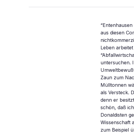
“Entenhausen i
aus diesen Com
nichtkommerzi
Leben arbeitet
“Abfallwirtsch
untersuchen. I
Umweltbewußts
Zaun zum Nach
Mülltonnen wä
als Versteck. 
denn er besitz
schön, daß ich
Donaldisten gef
Wissenschaft 
zum Beispiel ü