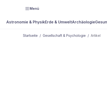
Menü
Astronomie & Physik
Erde & Umwelt
Archäologie
Gesun
Startseite
/
Gesellschaft & Psychologie
/
Artikel
GESELLSCHAFT & PSYCHOLOGIE
Wo Enten
hausen