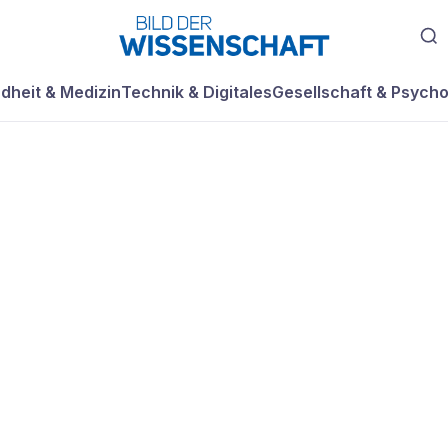
dheit & Medizin
Technik & Digitales
Gesellschaft & Psycho
 war
us?