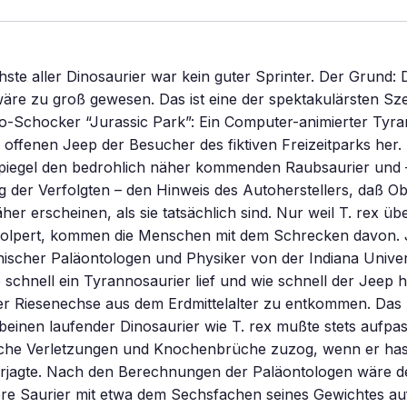
hste aller Dinosaurier war kein guter Sprinter. Der Grund: 
wäre zu groß gewesen. Das ist eine der spektakulärsten Sz
no-Schocker “Jurassic Park”: Ein Computer-animierter Tyr
m offenen Jeep der Besucher des fiktiven Freizeitparks her
spiegel den bedrohlich näher kommenden Raubsaurier und
 der Verfolgten – den Hinweis des Autoherstellers, daß Ob
her erscheinen, als sie tatsächlich sind. Nur weil T. rex üb
lpert, kommen die Menschen mit dem Schrecken davon. Je
ischer Paläontologen und Physiker von der Indiana Univer
 schnell ein Tyrannosaurier lief und wie schnell der Jeep h
r Riesenechse aus dem Erdmittelalter zu entkommen. Das E
beinen laufender Dinosaurier wie T. rex mußte stets aufpa
liche Verletzungen und Knochenbrüche zuzog, wenn er hast
erjagte. Nach den Berechnungen der Paläontologen wäre d
e Saurier mit etwa dem Sechsfachen seines Gewichtes a