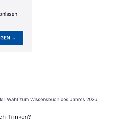
bnissen
EGEN →
 der Wahl zum Wissensbuch des Jahres 2026!
N
ch Trinken?