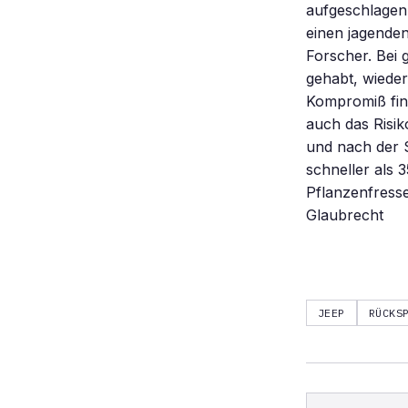
aufgeschlagen
einen jagende
Forscher. Bei 
gehabt, wiede
Kompromiß find
auch das Risi
und nach der S
schneller als 
Pflanzenfresse
Glaubrecht
JEEP
RÜCKS