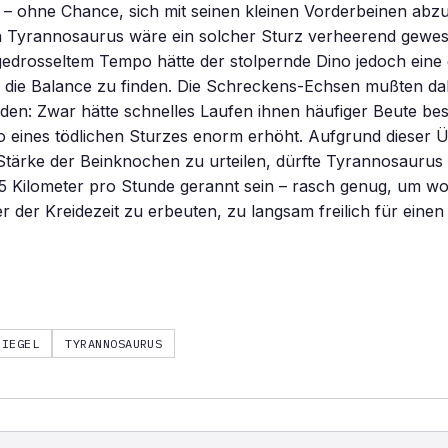
 – ohne Chance, sich mit seinen kleinen Vorderbeinen abz
n Tyrannosaurus wäre ein solcher Sturz verheerend gewes
gedrosseltem Tempo hätte der stolpernde Dino jedoch eine
r die Balance zu finden. Die Schreckens-Echsen mußten da
en: Zwar hätte schnelles Laufen ihnen häufiger Beute bes
ko eines tödlichen Sturzes enorm erhöht. Aufgrund dieser
tärke der Beinknochen zu urteilen, dürfte Tyrannosaurus 
35 Kilometer pro Stunde gerannt sein – rasch genug, um wo
r der Kreidezeit zu erbeuten, zu langsam freilich für einen
PIEGEL
TYRANNOSAURUS