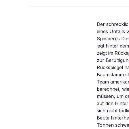
Der schrecklic
eines Unfalls 
Spielbergs Di
jagt hinter de
zeigt im Rück
zur Beruhigung
Rückspiegel nä
Baumstamm sto
Team amerikan
berechnet, wie
müssen, um de
auf den Hinter
sich nicht töd
Beute hinterh
Tonnen schwer