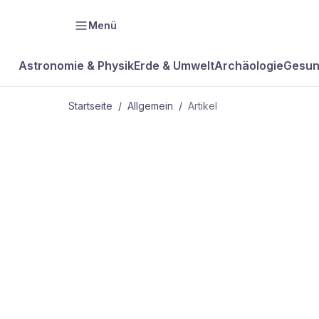
Menü
Astronomie & Physik
Erde & Umwelt
Archäologie
Gesun
Startseite
/
Allgemein
/
Artikel
ALLGEMEIN
Wie schnell
Tyrannosaur