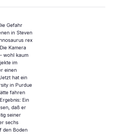
Die Gefahr
enen in Steven
annosaurus rex
. Die Kamera
 – wohl kaum
jekte im
er einen
tzt hat ein
sity in Purdue
ätte fahren
rgebnis: Ein
ssen, daß er
ig seiner
er sechs
uf den Boden