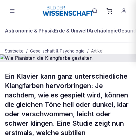
Astronomie & Physik
Erde & Umwelt
Archäologie
Gesundh
Startseite
/
Gesellschaft & Psychologie
/
Artikel
BDW Plus
GESELLSCHAFT & PSYCHOLOGIE
Ein Klavier kann ganz unterschiedliche
Wie Pianisten die Klangfarbe
Klangfarben hervorbringen: Je
gestalten
nachdem, wie es gespielt wird, können
die gleichen Töne hell oder dunkel, klar
oder verschwommen, leicht oder
schwer klingen. Eine Studie zeigt nun
erstmals, welche subtilen