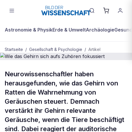
Astronomie & Physik
Erde & Umwelt
Archäologie
Gesundh
Startseite
/
Gesellschaft & Psychologie
/
Artikel
BDW Plus
GESELLSCHAFT & PSYCHOLOGIE
Neurowissenschaftler haben
Wie das Gehirn sich aufs Zuhören
herausgefunden, wie das Gehirn von
fokussiert
Ratten die Wahrnehmung von
Geräuschen steuert. Demnach
verstärkt ihr Gehirn relevante
Geräusche, wenn die Tiere beschäftigt
sind. Dabei reagiert der auditorische