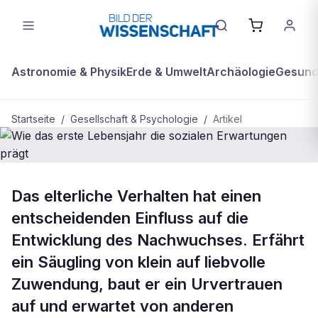
Astronomie & Physik
Erde & Umwelt
Archäologie
Gesundh
Startseite
/
Gesellschaft & Psychologie
/
Artikel
BDW Plus
GESELLSCHAFT & PSYCHOLOGIE
Das elterliche Verhalten hat einen
Wie das erste Lebensjahr die
entscheidenden Einfluss auf die
sozialen Erwartungen prägt
Entwicklung des Nachwuchses. Erfährt
ein Säugling von klein auf liebvolle
Zuwendung, baut er ein Urvertrauen
auf und erwartet von anderen