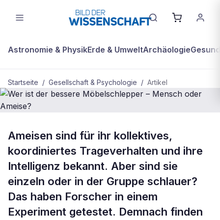
Astronomie & Physik
Erde & Umwelt
Archäologie
Gesundh
Startseite
/
Gesellschaft & Psychologie
/
Artikel
BDW Plus
GESELLSCHAFT & PSYCHOLOGIE
Ameisen sind für ihr kollektives,
Wer ist der bessere Möbelschlepper
koordiniertes Trageverhalten und ihre
– Mensch oder Ameise?
Intelligenz bekannt. Aber sind sie
einzeln oder in der Gruppe schlauer?
Das haben Forscher in einem
Experiment getestet. Demnach finden