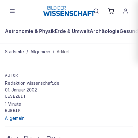
Astronomie & Physik
Erde & Umwelt
Archäologie
Gesundh
Startseite
/
Allgemein
/
Artikel
ALLGEMEIN
Weniger Schwefel und Benzol
AUTOR
Redaktion wissenschaft.de
01. Januar 2002
LESEZEIT
1
Minute
RUBRIK
Allgemein