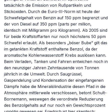
tatsächlich die Emission von Rußpartikeln und
Stickoxiden. Durch die Euro-III-Norm ist heute der
Schwefelgehalt von Benzin auf 150 ppm begrenzt und
der von Diesel auf 350 ppm (parts per million,
identisch mit Milligramm pro Kilogramm). Ab 2005 sind
für beide Kraftstoffarten nur noch höchstens 50 ppm
Schwefel erlaubt. Als besonders „böser Bube” gilt das
im getankten Kraftstoff enthaltene Benzol, da der
aromatische Kohlenwasserstoff Krebs auslösen kann.
Beim Verladen, Tanken und Fahren entwichen noch in
den neunziger Jahren Zehntausende von Tonnen
jährlich in die Umwelt. Durch Saugrüssel,
Gaspendelung und Kondensation der eingefangenen
Dämpfe habe die Mineralölindustrie diesen Pfad in die
Atmosphäre mittlerweile verschlossen, betont Schult-
Bornemann, weswegen die verordnete Reduzierung
des Benzolgehalts auf nur noch ein Gewichtsprozent
unnötig gewesen sei. Friedrich ist hier skeptisch: