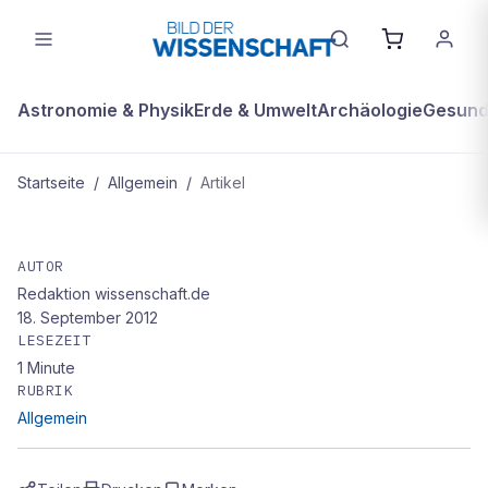
Astronomie & Physik
Erde & Umwelt
Archäologie
Gesundh
Startseite
/
Allgemein
/
Artikel
ALLGEMEIN
Verwirrende Henkelfratzen
AUTOR
Redaktion wissenschaft.de
18. September 2012
LESEZEIT
1
Minute
RUBRIK
Allgemein