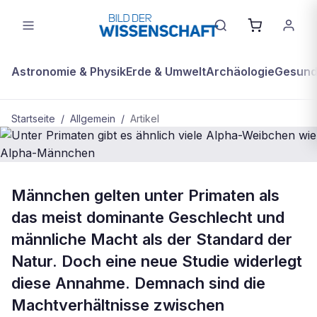
Astronomie & Physik
Erde & Umwelt
Archäologie
Gesundh
Startseite
/
Allgemein
/
Artikel
BDW Plus
ALLGEMEIN
Männchen gelten unter Primaten als
Unter Primaten gibt es ähnlich viele
das meist dominante Geschlecht und
Alpha-Weibchen wie Alpha-
männliche Macht als der Standard der
Männchen
Natur. Doch eine neue Studie widerlegt
diese Annahme. Demnach sind die
Machtverhältnisse zwischen