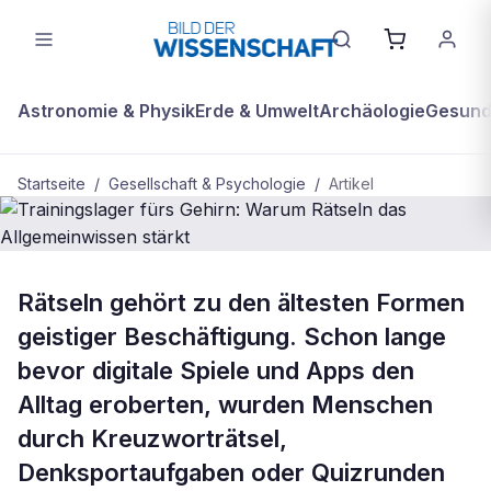
Astronomie & Physik
Erde & Umwelt
Archäologie
Gesundh
Startseite
/
Gesellschaft & Psychologie
/
Artikel
GESELLSCHAFT & PSYCHOLOGIE
Rätseln gehört zu den ältesten Formen
Trainingslager fürs Gehirn: Warum
geistiger Beschäftigung. Schon lange
Rätseln das Allgemeinwissen stärkt
bevor digitale Spiele und Apps den
Alltag eroberten, wurden Menschen
durch Kreuzworträtsel,
Denksportaufgaben oder Quizrunden