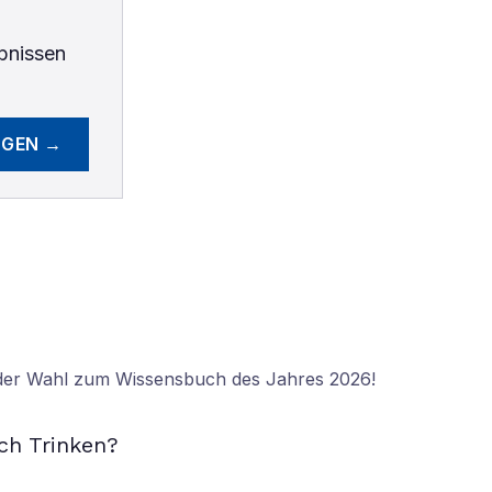
bnissen
EGEN →
 der Wahl zum Wissensbuch des Jahres 2026!
N
ch Trinken?