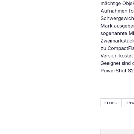
mächtige Objek
Aufnahmen for
Schwergewicht.
Mark ausgeben 
sogenannte Mic
Zweimarkstücks
zu CompactFla
Version kostet
Geeignet sind
PowerShot S20
BILDER
BRE