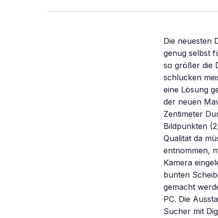
Die neuesten D
genug selbst 
so größer die
schlucken meis
eine Lösung ge
der neuen Mav
Zentimeter Du
Bildpunkten (2
Qualität da mü
entnommen, mi
Kamera eingel
bunten Scheib
gemacht werde
PC. Die Aussta
Sucher mit Di