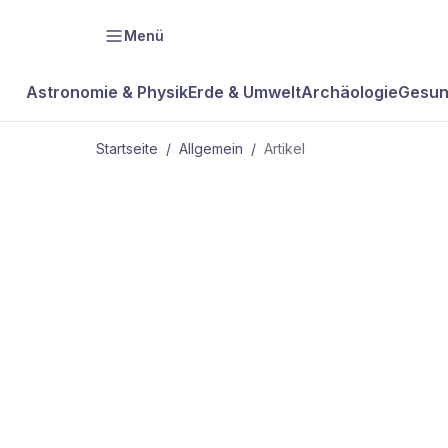
Menü
Astronomie & Physik
Erde & Umwelt
Archäologie
Gesun
Startseite
/
Allgemein
/
Artikel
ALLGEMEIN
Test: Sony 
Scheibe für 
Schnappsch