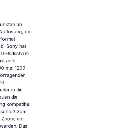
dpunkten ab
 Auflösung, um
nformat
ub. Sony hat
CD-Bildschirm
it acht
00 mal 1200
rvorragender
it
der in die
uen die
ng kompatibel
nschluß zum
h Zoom, ein
 werden. Das