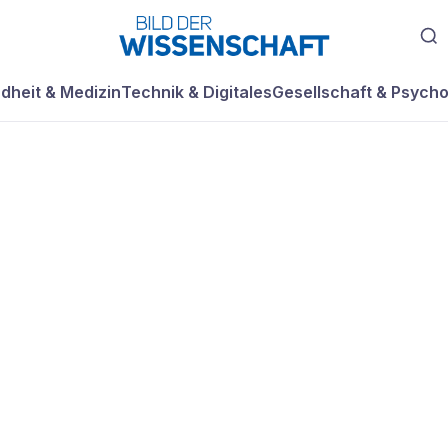
dheit & Medizin
Technik & Digitales
Gesellschaft & Psycho
MVC-CD 1000 –
scharfe
üsse