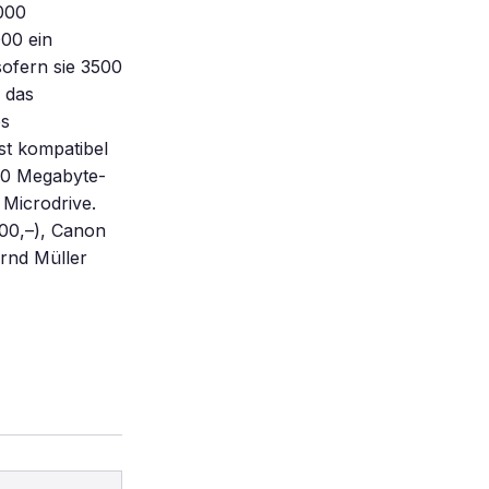
000
00 ein
sofern sie 3500
s das
es
st kompatibel
000 Megabyte-
 Microdrive.
00,–), Canon
rnd Müller