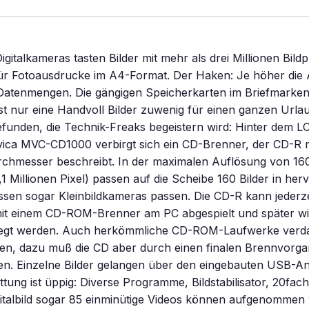
igitalkameras tasten Bilder mit mehr als drei Millionen Bil
für Fotoausdrucke im A4-Format. Der Haken: Je höher die
 Datenmengen. Die gängigen Speicherkarten im Briefmarke
t nur eine Handvoll Bilder zuwenig für einen ganzen Urla
funden, die Technik-Freaks begeistern wird: Hinter dem L
ica MVC-CD1000 verbirgt sich ein CD-Brenner, der CD-R m
rchmesser beschreibt. In der maximalen Auflösung von 16
,1 Millionen Pixel) passen auf die Scheibe 160 Bilder in he
ssen sogar Kleinbildkameras passen. Die CD-R kann jederze
t einem CD-ROM-Brenner am PC abgespielt und später wie
egt werden. Auch herkömmliche CD-ROM-Laufwerke verda
en, dazu muß die CD aber durch einen finalen Brennvorga
n. Einzelne Bilder gelangen über den eingebauten USB-A
ttung ist üppig: Diverse Programme, Bildstabilisator, 20fac
gitalbild sogar 85 einminütige Videos können aufgenommen