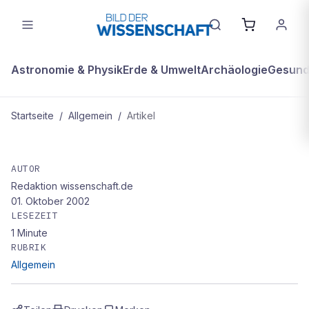
Astronomie & Physik
Erde & Umwelt
Archäologie
Gesundh
Startseite
/
Allgemein
/
Artikel
ALLGEMEIN
Spürhunde mit sensiblem Bart
AUTOR
Redaktion wissenschaft.de
01. Oktober 2002
LESEZEIT
1
Minute
RUBRIK
Allgemein