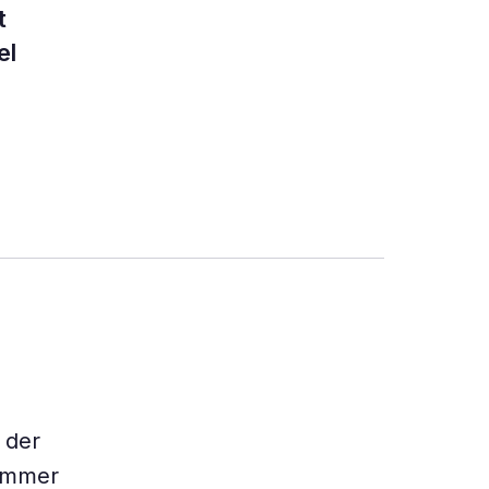
t
el
 der
 immer