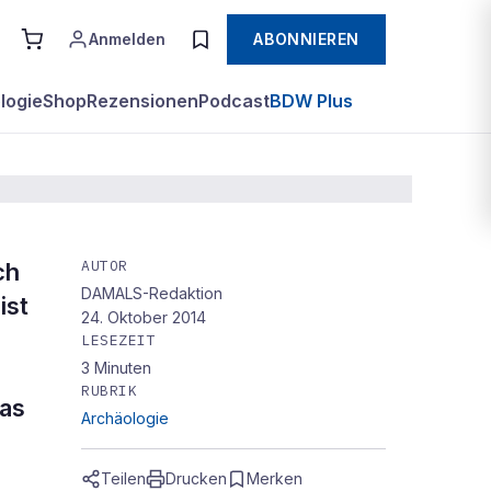
Anmelden
ABONNIEREN
logie
Shop
Rezensionen
Podcast
BDW Plus
AUTOR
ch
DAMALS-Redaktion
ist
24. Oktober 2014
LESEZEIT
3
Minuten
RUBRIK
das
Archäologie
Teilen
Drucken
Merken