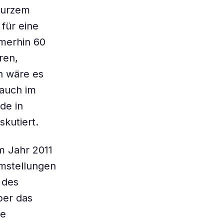
 kurzem
für eine
mmerhin 60
ren,
h wäre es
 auch im
de in
kutiert.
m Jahr 2011
umstellungen
 des
ber das
se