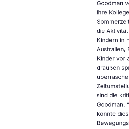
Goodman vo
ihre Kollege
Sommerzeit 
die Aktivit
Kindern in 
Australien, 
Kinder vor 
draußen spi
überraschen
Zeitumstel
sind die kr
Goodman. “W
könnte dies
Bewegungsm