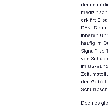
dem natürli
medizinisch
erklärt Eli
DAK. Denn d
inneren Uhr
häufig im D
Signal”, so
von Schüler
im US-Bunde
Zeitumstell
den Gebiete
Schulabschl
Doch es gi