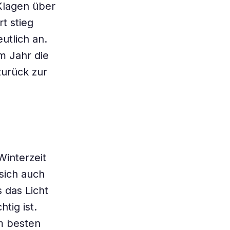
Klagen über
t stieg
utlich an.
m Jahr die
urück zur
Winterzeit
sich auch
 das Licht
tig ist.
am besten