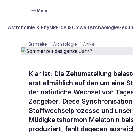
Menü
Astronomie & Physik
Erde & Umwelt
Archäologie
Gesun
Startseite
/
Archäologie
/
Artikel
ARCHÄOLOGIE
Klar ist: Die Zeitumstellung belas
Sommerzeit
erst allmählich auf den um eine 
der natürliche Wechsel von Tages
Jahr?
Zeitgeber. Diese Synchronisation
Stoffwechselprozesse und unser E
Müdigkeitshormon Melatonin beis
produziert, fehlt dagegen ausreic