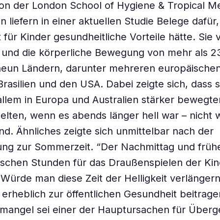
n der London School of Hygiene & Tropical Me
n liefern in einer aktuellen Studie Belege dafür,
für Kinder gesundheitliche Vorteile hätte. Sie 
ät und die körperliche Bewegung von mehr als 2
neun Ländern, darunter mehreren europäischen
Brasilien und den USA. Dabei zeigte sich, dass s
allem in Europa und Australien stärker bewegt
elten, wenn es abends länger hell war – nicht w
d. Ähnliches zeigte sich unmittelbar nach der
lung zur Sommerzeit. “Der Nachmittag und frü
itischen Stunden für das Draußenspielen der Kind
ürde man diese Zeit der Helligkeit verlängern
 erheblich zur öffentlichen Gesundheit beitrag
angel sei einer der Hauptursachen für Überg