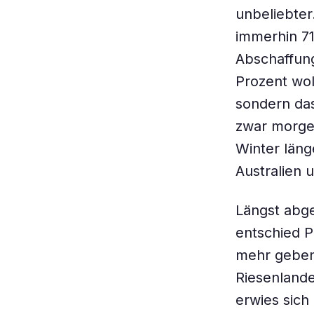
unbeliebter
immerhin 71
Abschaffung
Prozent wol
sondern da
zwar morgen
Winter läng
Australien 
Längst abge
entschied P
mehr geben 
Riesenland
erwies sich