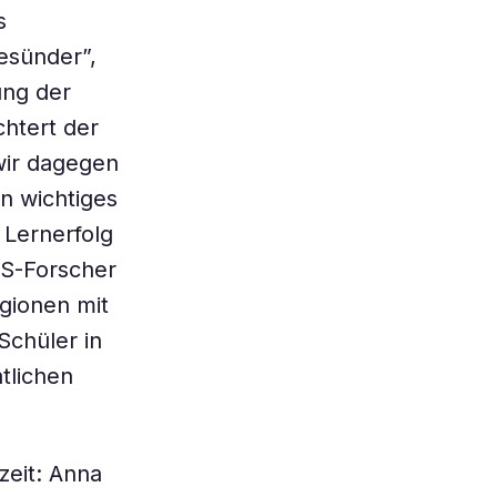
s
gesünder”,
ung der
chtert der
wir dagegen
in wichtiges
 Lernerfolg
US-Forscher
gionen mit
Schüler in
tlichen
zeit: Anna