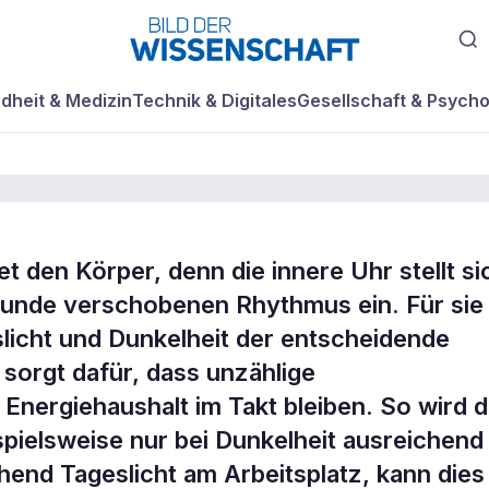
dheit & Medizin
Technik & Digitales
Gesellschaft & Psycho
tet den Körper, denn die innere Uhr stellt si
 das ganze
Stunde verschobenen Rhythmus ein. Für sie 
licht und Dunkelheit der entscheidende
 sorgt dafür, dass unzählige
nergiehaushalt im Takt bleiben. So wird 
pielsweise nur bei Dunkelheit ausreichend
hend Tageslicht am Arbeitsplatz, kann dies