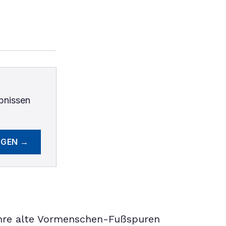
bnissen
EGEN →
ahre alte Vormenschen-Fußspuren