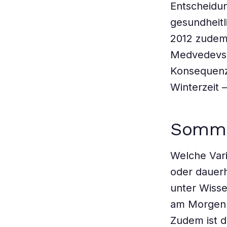
Entscheidun
gesundheitl
2012 zudem 
Medvedevs N
Konsequenz
Winterzeit 
Somme
Welche Vari
oder dauerh
unter Wisse
am Morgen a
Zudem ist d