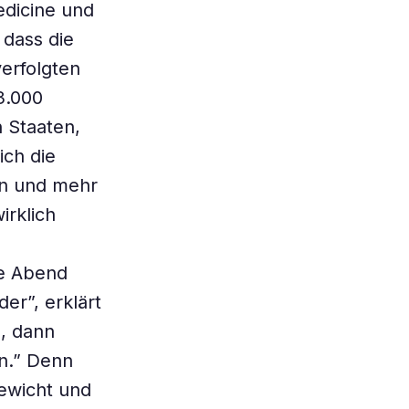
dicine und
 dass die
verfolgten
3.000
 Staaten,
ich die
en und mehr
irklich
he Abend
er”, erklärt
, dann
en.” Denn
ewicht und