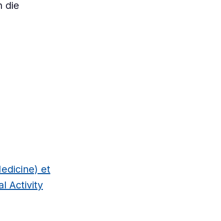
h die
dicine) et
l Activity