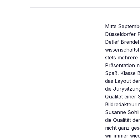
Mitte Septembe
Düsseldorfer 
Detlef Brendel
wissenschaftsf
stets mehrere 
Präsentation n
Spaß. Klasse B
das Layout der
die Jurysitzung
Qualität eine
Bildredakteuri
Susanne Söhlin
die Qualität d
nicht ganz ges
wir immer wied