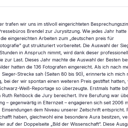
r trafen wir uns im stilvoll eingerichteten Besprechungsz
Pressebüros Brendel zur Jurysitzung. Wie jedes Jahr hatt
 die eingereichten Arbeiten zum „deutschen preis für
otografie” gut strukturiert vorbereitet. Die Auswahl der Sie
Stunden in Anspruch nimmt, wird dank dieser professionel
ie zur Last. Dieses Jahr machte die Auswahl der Besten be
ilder hatten die 136 Fotografen eingereicht. Als ich nach 
 Sieger-Strecke sah (Seiten 80 bis 90), erinnerte ich mich
, bei der wir spontan einen weiteren Preis gestiftet hatten, 
r Schwarz-Weiß-Reportage so überzeugte. Erstmals hatte b
n Ruth Rehbock die Jury bereichert. Ihre Berufung war über
g – gegenwärtig in Elternzeit – engagieren sich seit 2006 m
er Einsendungen dem Niveau unserer Zeitschrift entspricht. F
chafft haben, gleichwohl eine besondere Aura besitzen, ve
er auf der Doppelseite „Bild der Wissenschaft”. Diese Ausg