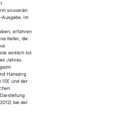
n
ann souverän
r-Ausgabe. Im
aben, erfahren
na Keller, die
mus
te wirklich tot
ses Jahres.
gazin
und Hansjörg
t ISE und der
schen
 Darstellung
2012) bei der