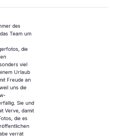
immer des
e das Team um
gerfotos, die
len
sonders viel
meinem Urlaub
 mit Freude an
weil uns die
dw-
fällig. Sie und
it Verve, damit
otos, die es
röffentlichen
abe verrät