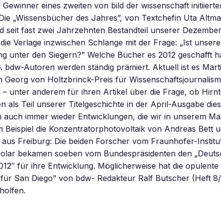
 Gewinner eines zweiten von bild der wissenschaft initiierte
Die „Wissensbücher des Jahres”, von Textchefin Uta Altm
ind seit fast zwei Jahrzehnten Bestandteil unserer Dezembe
die Verlage inzwischen Schlange mit der Frage: „Ist unsere
g unter den Siegern?” Welche Bücher es 2012 geschafft h
6. bdw-Autoren werden ständig prämiert. Aktuell ist es Marti
n Georg von Holtzbrinck-Preis für Wissenschaftsjournalis
 unter anderem für ihren Artikel über die Frage, ob Hirnto
en als Teil unserer Titelgeschichte in der April-Ausgabe die
n auch immer wieder Entwicklungen, die wir in unserem Ma
m Beispiel die Konzentratorphotovoltaik von Andreas Bett 
aus Freiburg: Die beiden Forscher vom Fraunhofer-Institu
Solar bekamen soeben vom Bundespräsidenten den „Deut
12″ für ihre Entwicklung. Möglicherweise hat die opulente
für San Diego” von bdw- Redakteur Ralf Butscher (Heft 8/
holfen.