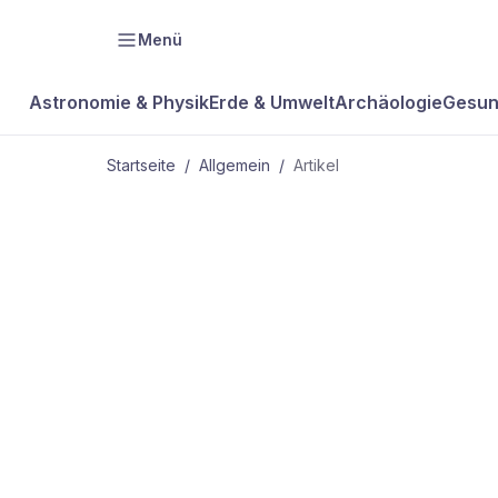
Menü
Astronomie & Physik
Erde & Umwelt
Archäologie
Gesun
Startseite
/
Allgemein
/
Artikel
ALLGEMEIN
Preise über
Preise