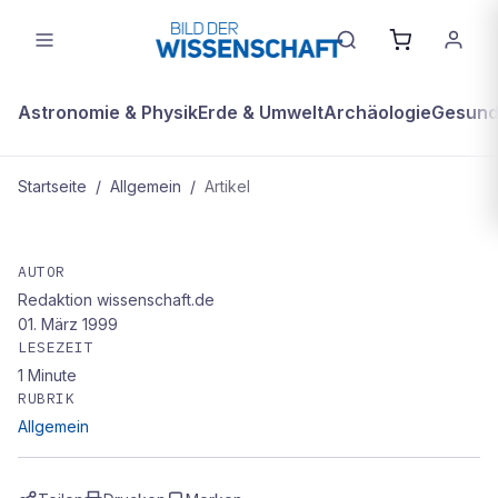
Astronomie & Physik
Erde & Umwelt
Archäologie
Gesundh
Startseite
/
Allgemein
/
Artikel
ALLGEMEIN
Poren in Aktion
AUTOR
Redaktion wissenschaft.de
01. März 1999
LESEZEIT
1
Minute
RUBRIK
Allgemein