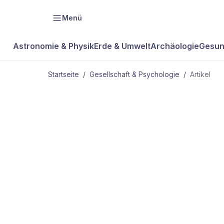
Menü
Astronomie & Physik
Erde & Umwelt
Archäologie
Gesun
Startseite
/
Gesellschaft & Psychologie
/
Artikel
GESELLSCHAFT & PSYCHOLOGIE
Party-Effekt
Pinguinen