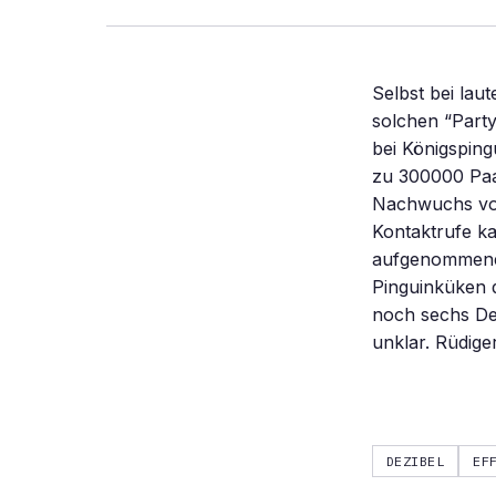
Selbst bei la
solchen “Party
bei Königsping
zu 300000 Paa
Nachwuchs von
Kontaktrufe ka
aufgenommenen
Pinguinküken d
noch sechs Dezi
unklar. Rüdige
DEZIBEL
EF