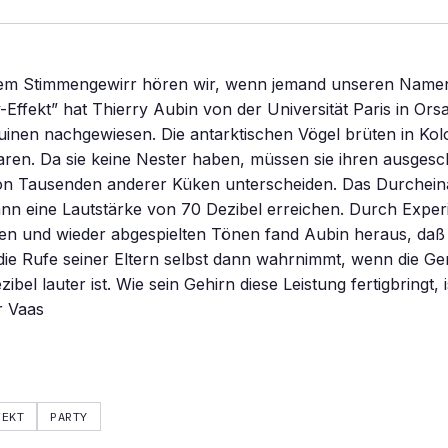
utem Stimmengewirr hören wir, wenn jemand unseren Namen
-Effekt” hat Thierry Aubin von der Universität Paris in Or
uinen nachgewiesen. Die antarktischen Vögel brüten in Kol
ren. Da sie keine Nester haben, müssen sie ihren ausgesc
 Tausenden anderer Küken unterscheiden. Das Durchein
nn eine Lautstärke von 70 Dezibel erreichen. Durch Exper
 und wieder abgespielten Tönen fand Aubin heraus, daß 
ie Rufe seiner Eltern selbst dann wahrnimmt, wenn die Ge
bel lauter ist. Wie sein Gehirn diese Leistung fertigbringt, 
r Vaas
FEKT
PARTY