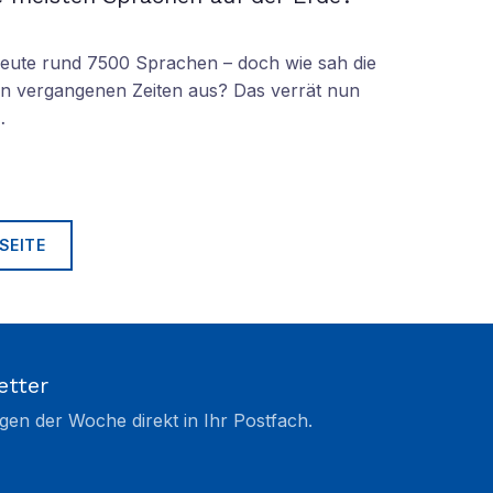
 heute rund 7500 Sprachen – doch wie sah die
lt in vergangenen Zeiten aus? Das verrät nun
…
SEITE
etter
gen der Woche direkt in Ihr Postfach.