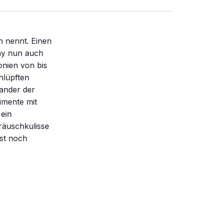
 nennt. Einen
say nun auch
onien von bis
hlüpften
ander der
imente mit
ein
räuschkulisse
ist noch