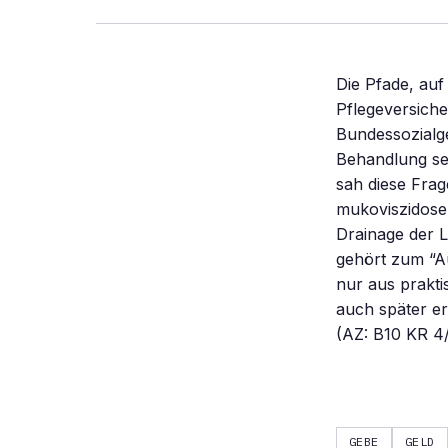
Die Pfade, au
Pflegeversiche
Bundessozialge
Behandlung sei
sah diese Frage
mukoviszidose
Drainage der L
gehört zum “A
nur aus prakt
auch später er
(AZ: B10 KR 4
GEBE
GELD