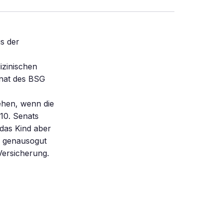
s der
izinischen
enat des BSG
ehen, wenn die
10. Senats
das Kind aber
e genausogut
Versicherung.