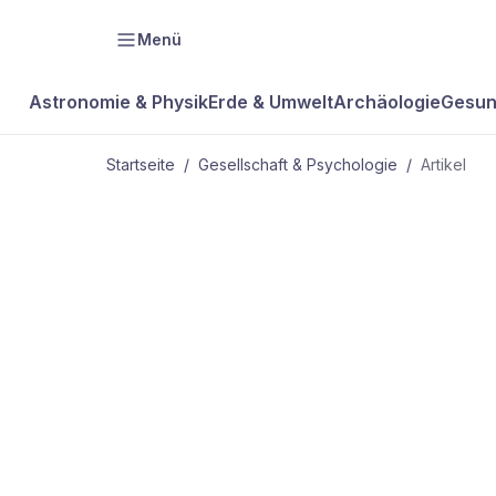
Menü
Astronomie & Physik
Erde & Umwelt
Archäologie
Gesun
Startseite
/
Gesellschaft & Psychologie
/
Artikel
GESELLSCHAFT & PSYCHOLOGIE
medinfo Rec
Pflegeversi