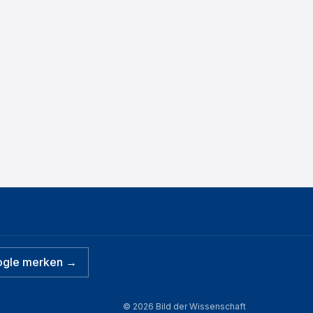
ogle merken →
©
2026
Bild der Wissenschaft