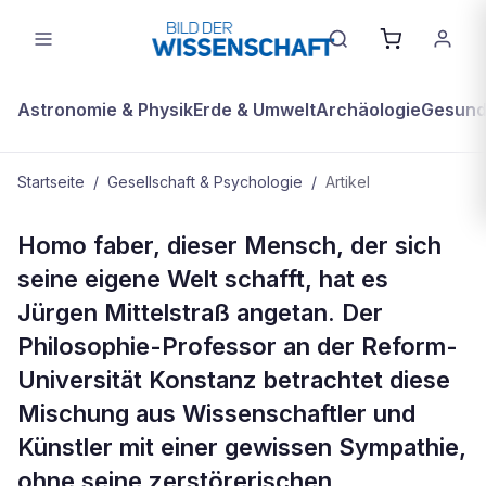
Astronomie & Physik
Erde & Umwelt
Archäologie
Gesundh
Startseite
/
Gesellschaft & Psychologie
/
Artikel
GESELLSCHAFT & PSYCHOLOGIE
Homo faber, dieser Mensch, der sich
Leonardo – oder die Welt, die wir
seine eigene Welt schafft, hat es
uns schufen
Jürgen Mittelstraß angetan. Der
Philosophie-Professor an der Reform-
Universität Konstanz betrachtet diese
Mischung aus Wissenschaftler und
Künstler mit einer gewissen Sympathie,
ohne seine zerstörerischen