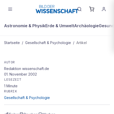
Astronomie & Physik
Erde & Umwelt
Archäologie
Gesundh
Startseite
/
Gesellschaft & Psychologie
/
Artikel
GESELLSCHAFT & PSYCHOLOGIE
Konkurrenz um Drittmittel
AUTOR
Redaktion wissenschaft.de
01. November 2002
LESEZEIT
1
Minute
RUBRIK
Gesellschaft & Psychologie