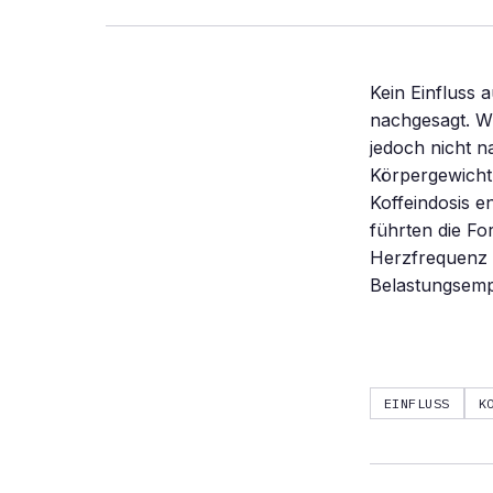
Kein Einfluss a
nachgesagt. Wi
jedoch nicht n
Körpergewicht 
Koffeindosis e
führten die Fo
Herzfrequenz s
Belastungsemp
EINFLUSS
K