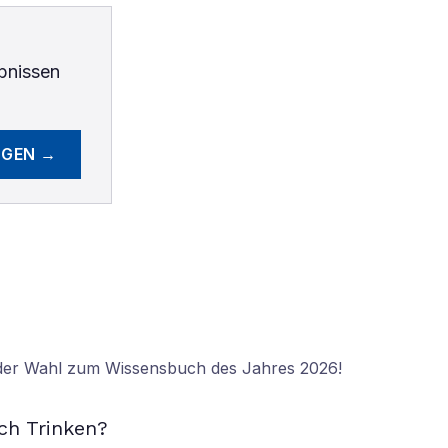
bnissen
EGEN →
 der Wahl zum Wissensbuch des Jahres 2026!
N
ch Trinken?