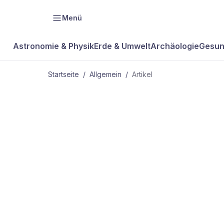
Menü
Astronomie & Physik
Erde & Umwelt
Archäologie
Gesun
Startseite
/
Allgemein
/
Artikel
ALLGEMEIN
Koffein