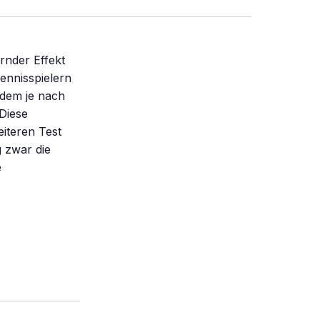
ernder Effekt
ennisspielern
 dem je nach
Diese
eiteren Test
g zwar die
e