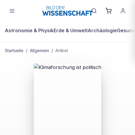
Astronomie & Physik
Erde & Umwelt
Archäologie
Gesundh
Startseite
/
Allgemein
/
Artikel