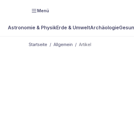
Menü
Astronomie & Physik
Erde & Umwelt
Archäologie
Gesun
Startseite
/
Allgemein
/
Artikel
ALLGEMEIN
Kleiner
Stern