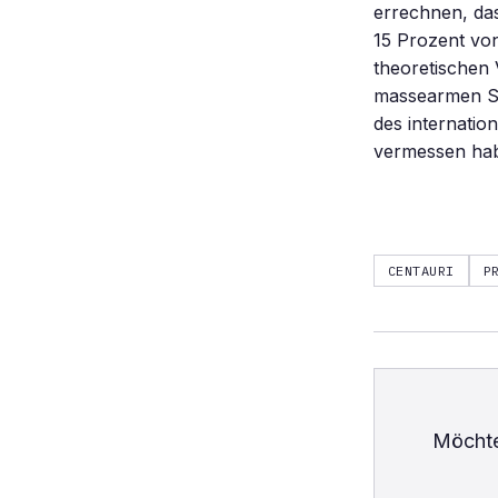
errechnen, da
15 Prozent vo
theoretischen
massearmen St
des internatio
vermessen hab
CENTAURI
P
Möchte