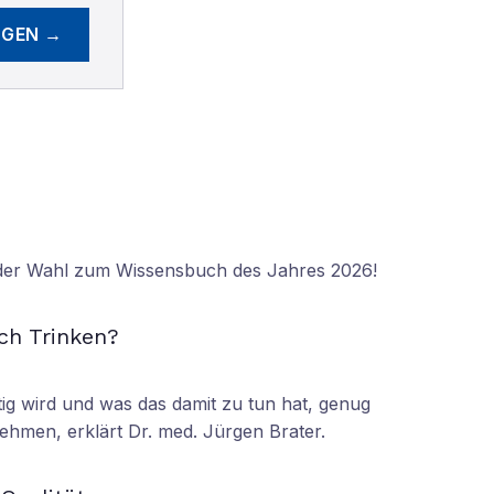
EGEN →
 der Wahl zum Wissensbuch des Jahres 2026!
N
ch Trinken?
tig wird und was das damit zu tun hat, genug
ehmen, erklärt Dr. med. Jürgen Brater.
N