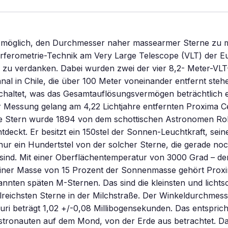
es möglich, den Durchmesser naher massearmer Sterne zu m
erferometrie-Technik am Very Large Telescope (VLT) der E
 zu verdanken. Dabei wurden zwei der vier 8,2- Meter-VLT
al in Chile, die über 100 Meter voneinander entfernt steh
altet, was das Gesamtauflösungsvermögen beträchtlich e
 Messung gelang am 4,22 Lichtjahre entfernten Proxima Ce
 Stern wurde 1894 von dem schottischen Astronomen Ro
tdeckt. Er besitzt ein 150stel der Sonnen-Leuchtkraft, seine
nur ein Hundertstel von der solcher Sterne, die gerade no
sind. Mit einer Oberflächentemperatur von 3000 Grad – der
iner Masse von 15 Prozent der Sonnenmasse gehört Proxi
nnten späten M-Sternen. Das sind die kleinsten und licht
lreichsten Sterne in der Milchstraße. Der Winkeldurchmes
ri beträgt 1,02 +/-0,08 Millibogensekunden. Das entsprich
tronauten auf dem Mond, von der Erde aus betrachtet. Dar