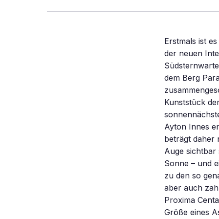
Erstmals ist 
der neuen Int
Südsternwarte
dem Berg Paran
zusammengesch
Kunststück der
sonnennächste
Ayton Innes en
beträgt daher 
Auge sichtbar 
Sonne – und e
zu den so gena
aber auch zah
Proxima Centau
Größe eines As