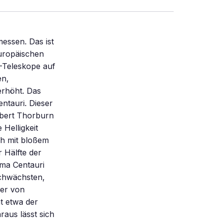
essen. Das ist
uropäischen
-Teleskope auf
en,
rhöht. Das
ntauri. Dieser
bert Thorburn
 Helligkeit
ch mit bloßem
 Hälfte der
ma Centauri
schwächsten,
ser von
t etwa der
aus lässt sich