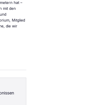
metern hat –
n mit den
 und
rium, Mitglied
e, die wir
bnissen