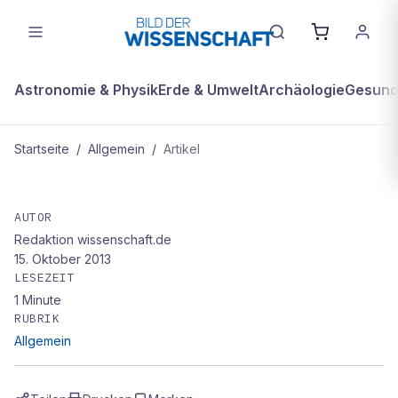
Astronomie & Physik
Erde & Umwelt
Archäologie
Gesundh
Startseite
/
Allgemein
/
Artikel
ALLGEMEIN
Keine Massenstrandungen mehr
AUTOR
Redaktion wissenschaft.de
15. Oktober 2013
LESEZEIT
1
Minute
RUBRIK
Allgemein