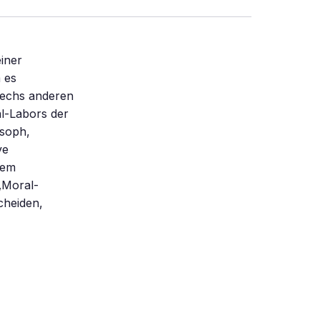
einer
 es
sechs anderen
al-Labors der
osoph,
ve
nem
 „Moral-
cheiden,