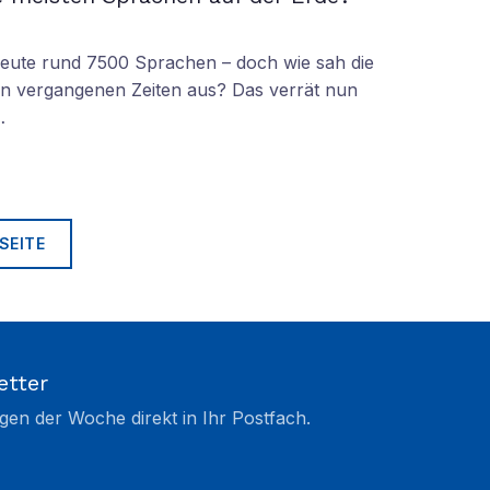
 heute rund 7500 Sprachen – doch wie sah die
lt in vergangenen Zeiten aus? Das verrät nun
…
SEITE
etter
gen der Woche direkt in Ihr Postfach.