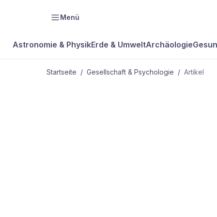
Menü
Astronomie & Physik
Erde & Umwelt
Archäologie
Gesun
Startseite
/
Gesellschaft & Psychologie
/
Artikel
GESELLSCHAFT & PSYCHOLOGIE
Joshua
Greene