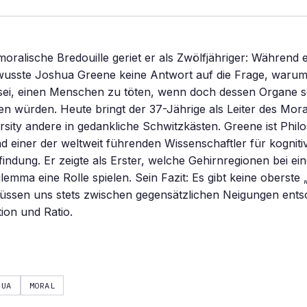
 moralische Bredouille geriet er als Zwölfjähriger: Während 
wusste Joshua Greene keine Antwort auf die Frage, warum
sei, einen Menschen zu töten, wenn doch dessen Organe 
en würden. Heute bringt der 37-Jährige als Leiter des Mor
sity andere in gedankliche Schwitzkästen. Greene ist Phil
 einer der weltweit führenden Wissenschaftler für kogniti
indung. Er zeigte als Erster, welche Gehirnregionen bei ei
lemma eine Rolle spielen. Sein Fazit: Es gibt keine oberste
müssen uns stets zwischen gegensätzlichen Neigungen ents
tion und Ratio.
HUA
MORAL