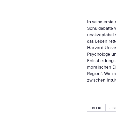
In seine erste
Schuldebatte 
unakzeptabel 
das Leben rett
Harvard Univer
Psychologe und
Entscheidungsf
moralischen Di
Region”. Wir 
zwischen Intui
GREENE
JOS