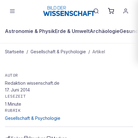
Astronomie & Physik
Erde & Umwelt
Archäologie
Gesundh
Startseite
/
Gesellschaft & Psychologie
/
Artikel
GESELLSCHAFT & PSYCHOLOGIE
Jede Urlaubsreise gehen wir mit
AUTOR
Redaktion wissenschaft.de
Zuversicht an – warum nicht auch
17. Juni 2014
die Energiewende?
LESEZEIT
1
Minute
RUBRIK
Gesellschaft & Psychologie