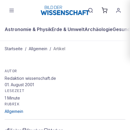
Astronomie & Physik
Erde & Umwelt
Archäologie
Gesundh
Startseite
/
Allgemein
/
Artikel
ALLGEMEIN
Immer mehr ausländische Studenten
AUTOR
Redaktion wissenschaft.de
01. August 2001
LESEZEIT
1
Minute
RUBRIK
Allgemein