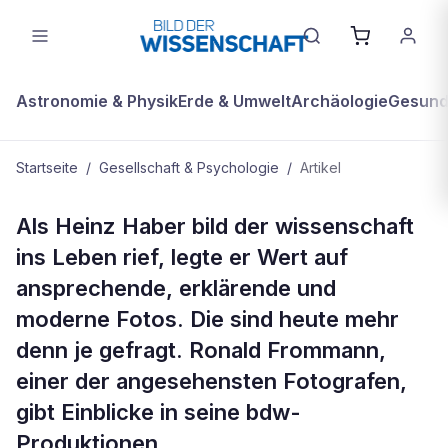
Astronomie & Physik
Erde & Umwelt
Archäologie
Gesundh
Startseite
/
Gesellschaft & Psychologie
/
Artikel
GESELLSCHAFT & PSYCHOLOGIE
Als Heinz Haber bild der wissenschaft
Ich stelle den Menschen in den
ins Leben rief, legte er Wert auf
Vordergrund
ansprechende, erklärende und
moderne Fotos. Die sind heute mehr
denn je gefragt. Ronald Frommann,
einer der angesehensten Fotografen,
gibt Einblicke in seine bdw-
Produktionen.