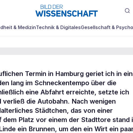
dheit & Medizin
Technik & Digitales
Gesellschaft & Psycho
flichen Termin in Hamburg geriet ich in ei
teine
den lang im Schneckentempo über die
ließlich eine Abfahrt erreichte, setzte ich
d verließ die Autobahn. Nach wenigen
lalterliches Städtchen, das von einer
 dem Platz vor einem der Stadttore stand 
Linde ein Brunnen, um den ein Wirt ein paa