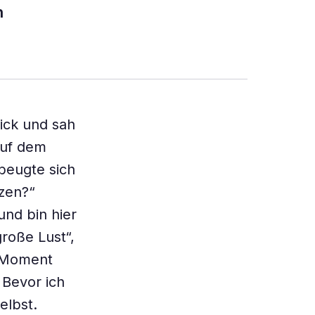
h
lick und sah
auf dem
beugte sich
tzen?“
und bin hier
roße Lust“,
m Moment
 Bevor ich
elbst.