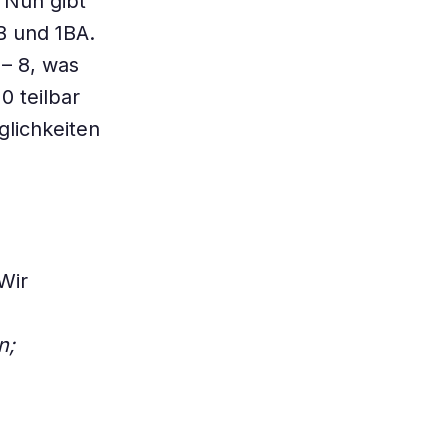
. Nun gibt
AB und 1BA.
 – 8, was
0 teilbar
glichkeiten
Wir
onn;