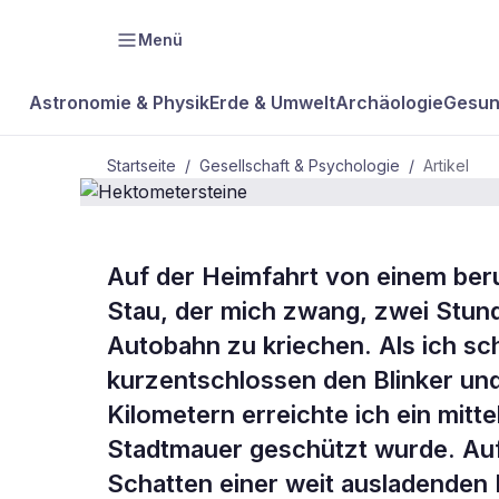
Menü
Astronomie & Physik
Erde & Umwelt
Archäologie
Gesun
Startseite
/
Gesellschaft & Psychologie
/
Artikel
GESELLSCHAFT & PSYCHOLOGIE
Auf der Heimfahrt von einem beru
Hektometers
Stau, der mich zwang, zwei Stun
Autobahn zu kriechen. Als ich sch
kurzentschlossen den Blinker un
Kilometern erreichte ich ein mitte
Stadtmauer geschützt wurde. Auf
Schatten einer weit ausladenden 