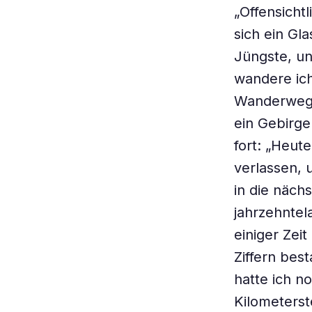
„Offensicht
sich ein Gla
Jüngste, un
wandere ich
Wanderwege
ein Gebirge
fort: „Heu
verlassen, 
in die näch
jahrzehntel
einiger Zei
Ziffern bes
hatte ich n
Kilometerst