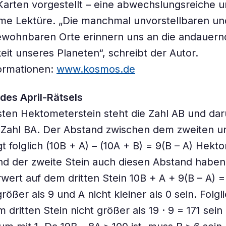
 Karten vorgestellt – eine abwechslungsreiche u
me Lektüre. „Die manchmal unvorstellbaren und
wohnbaren Orte erinnern uns an die andauern
eit unseres Planeten“, schreibt der Autor.
ormationen:
www.kosmos.de
des April-Rätsels
ten Hektometerstein steht die Zahl AB und da
 Zahl BA. Der Abstand zwischen dem zweiten u
t folglich (10B + A) – (10A + B) = 9(B – A) Hekt
und der zweite Stein auch diesen Abstand haben,
ert auf dem dritten Stein 10B + A + 9(B – A) =
rößer als 9 und A nicht kleiner als 0 sein. Folgl
 dritten Stein nicht größer als 19 · 9 = 171 sein