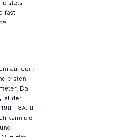
nd stets
 fast
de
rum auf dem
nd ersten
ometer. Da
 ist der
 19B – 8A. B
ich kann die
 und