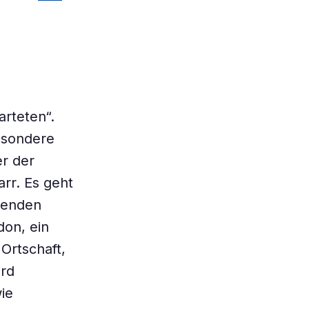
rteten“.
besondere
er der
arr. Es geht
menden
don, ein
 Ortschaft,
ird
ie