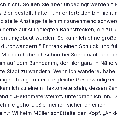
lich nicht. Sollten Sie aber unbedingt werden.
s Bier bestellt hatte, fuhr er fort: „Ich bin nicht
d steile Anstiege fallen mir zunehmend schwer
 gerne auf stillgelegten Bahnstrecken, die zu 
n umgebaut wurden. So kann ich ohne groß
 durchwandern.“ Er trank einen Schluck und fu
te Morgen habe ich schon bei Sonnenaufgang d
um auf dem Bahndamm, der hier ganz in Nähe vo
ste Stadt zu wandern. Wenn ich wandere, habe 
ange Übung immer die gleiche ­Geschwindigkeit
t kam ich zu ­einem Hektometerstein, dessen Zah
tand.“ „Hektometerstein?“, unterbrach ich ihn. 
och nie gehört. „Sie meinen sicherlich einen
ein.“ Wilhelm Müller schüttelte den Kopf. „An 