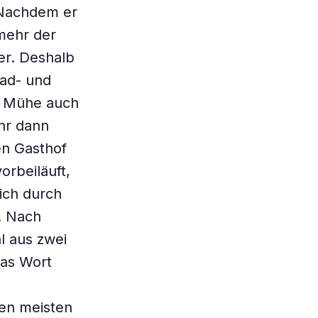
“ Nachdem er
 mehr der
er. Deshalb
Rad- und
e Mühe auch
hr dann
en Gasthof
rbeiläuft,
ich durch
. Nach
l aus zwei
Das Wort
den meisten