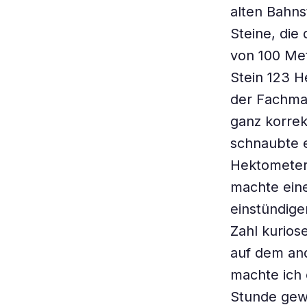
alten Bahns
Steine, die
von 100 Met
Stein 123 H
der Fachman
ganz korrek
schnaubte e
Hektometer
machte eine
einstündige
Zahl kurios
auf dem and
machte ich 
Stunde gewa