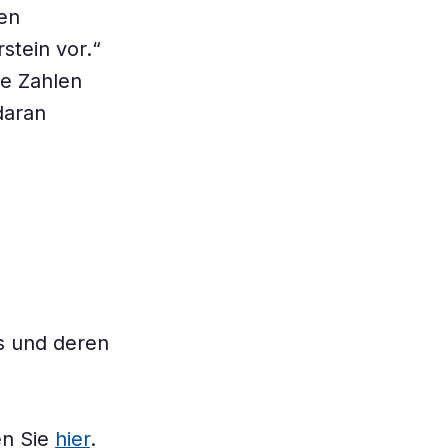
den
tein vor.“
he Zahlen
daran
s und deren
en Sie
hier
.