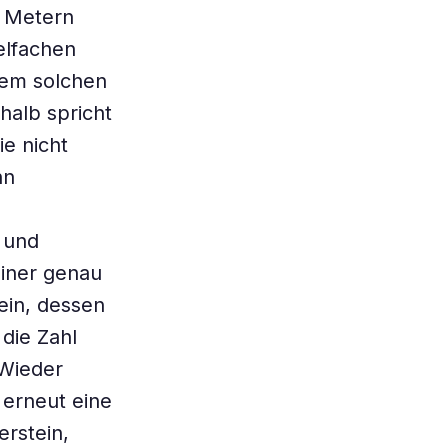
t Metern
elfachen
nem solchen
halb spricht
e nicht
nn
 und
einer genau
ein, dessen
die Zahl
 Wieder
 erneut eine
rstein,