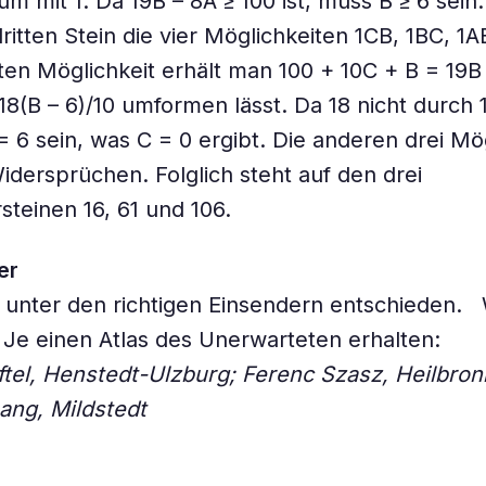
um mit 1. Da 19B – 8A ≥ 100 ist, muss B ≥ 6 sein
dritten Stein die vier Möglichkeiten 1CB, 1BC, 1
ten Möglichkeit erhält man 100 + 10C + B = 19B
18(B – 6)/10 umformen lässt. Da 18 nicht durch 1
 = 6 sein, was C = 0 ergibt. Die anderen drei Mö
idersprüchen. Folglich steht auf den drei
teinen 16, 61 und 106.
er
 unter den richtigen Einsendern entschieden. 
! Je einen Atlas des Unerwarteten erhalten:
ftel, Henstedt-Ulzburg; Ferenc Szasz, Heilbr
ang, Mildstedt