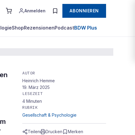
Anmelden
ABONNIEREN
logie
Shop
Rezensionen
Podcast
BDW Plus
AUTOR
nen
Heinrich Hemme
19. März 2025
LESEZEIT
4
Minuten
RUBRIK
Gesellschaft & Psychologie
im
r
Teilen
Drucken
Merken