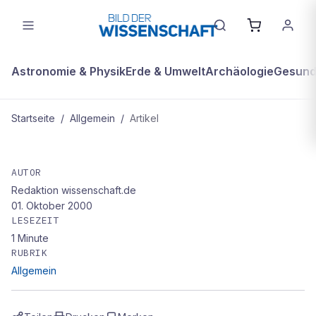
Astronomie & Physik
Erde & Umwelt
Archäologie
Gesundh
Startseite
/
Allgemein
/
Artikel
ALLGEMEIN
Hawaii: Die Spur des
AUTOR
Redaktion wissenschaft.de
Schneidbrenners
01. Oktober 2000
LESEZEIT
1
Minute
RUBRIK
Allgemein