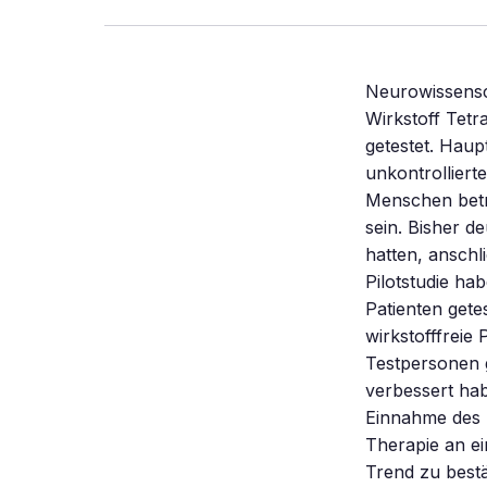
Neurowissensc
Wirkstoff Tet
getestet. Hau
unkontrollier
Menschen betro
sein. Bisher de
hatten, anschl
Pilotstudie h
Patienten gete
wirkstofffreie
Testpersonen 
verbessert ha
Einnahme des P
Therapie an ei
Trend zu bestä