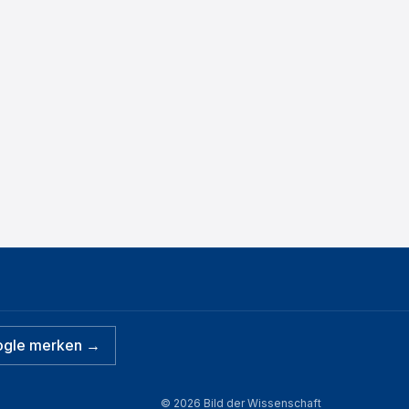
ogle merken →
©
2026
Bild der Wissenschaft