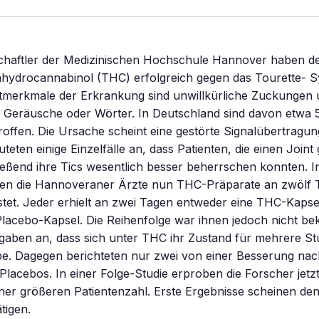
haftler der Medizinischen Hochschule Hannover haben d
rahydrocannabinol (THC) erfolgreich gegen das Tourette-
ptmerkmale der Erkrankung sind unwillkürliche Zuckungen
te Geräusche oder Wörter. In Deutschland sind davon etwa
ffen. Die Ursache scheint eine gestörte Signalübertragun
uteten einige Einzelfälle an, dass Patienten, die einen Joint
ießend ihre Tics wesentlich besser beherrschen konnten. I
aben die Hannoveraner Ärzte nun THC-Präparate an zwölf 
stet. Jeder erhielt an zwei Tagen entweder eine THC-Kapse
 Placebo-Kapsel. Die Reihenfolge war ihnen jedoch nicht be
gaben an, dass sich unter THC ihr Zustand für mehrere S
be. Dagegen berichteten nur zwei von einer Besserung nac
lacebos. In einer Folge-Studie erproben die Forscher jetz
ner größeren Patientenzahl. Erste Ergebnisse scheinen den
tigen.