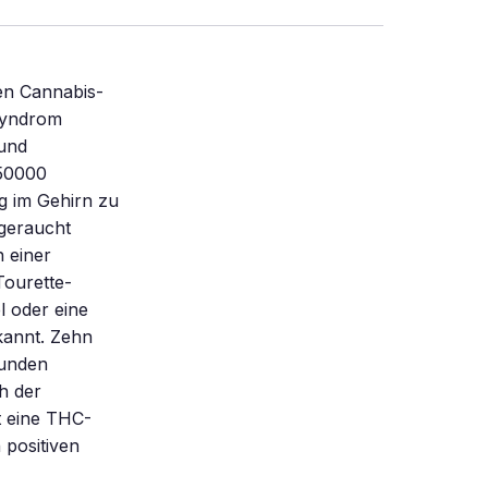
en Cannabis-
 Syndrom
 und
 50000
g im Gehirn zu
 geraucht
n einer
Tourette-
l oder eine
kannt. Zehn
tunden
h der
t eine THC-
 positiven