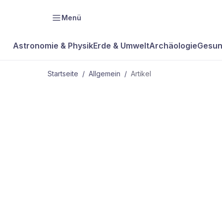
Menü
Astronomie & Physik
Erde & Umwelt
Archäologie
Gesun
Startseite
/
Allgemein
/
Artikel
ALLGEMEIN
Haschisch g
Tics