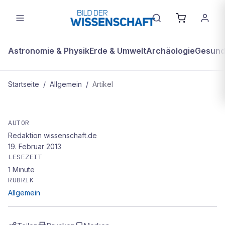
Astronomie & Physik
Erde & Umwelt
Archäologie
Gesundh
Startseite
/
Allgemein
/
Artikel
ALLGEMEIN
Harald Haas
AUTOR
Redaktion wissenschaft.de
19. Februar 2013
LESEZEIT
1
Minute
RUBRIK
Allgemein