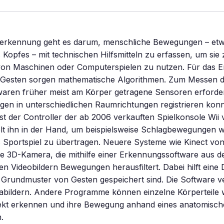
nerkennung geht es darum, menschliche Bewegungen – et
Kopfes – mit technischen Hilfsmitteln zu erfassen, um sie 
on Maschinen oder Computerspielen zu nutzen. Für das 
Gesten sorgen mathematische Algorithmen. Zum Messen 
ren früher meist am Körper getragene Sensoren erforderl
en in unterschiedlichen Raumrichtungen registrieren konn
 ist der Controller der ab 2006 verkauften Spielkonsole Wii
elt ihn in der Hand, um beispielsweise Schlagbewegungen w
les Sportspiel zu übertragen. Neuere Systeme wie Kinect vo
e 3D-Kamera, die mithilfe einer Erkennungssoftware aus d
Videobildern Bewegungen herausfiltert. Dabei hilft eine 
 Grundmuster von Gesten gespeichert sind. Die Software ve
abildern. Andere Programme können einzelne Körperteile
rekt erkennen und ihre Bewegung anhand eines anatomisch
.