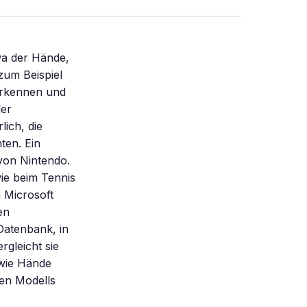
wa der Hände,
zum Beispiel
Erkennen und
der
ich, die
ten. Ein
 von Nintendo.
ie beim Tennis
n Microsoft
en
Datenbank, in
rgleicht sie
 wie Hände
en Modells