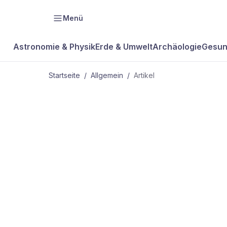
Menü
Astronomie & Physik
Erde & Umwelt
Archäologie
Gesun
Startseite
/
Allgemein
/
Artikel
ALLGEMEIN
Gut zu wiss
Gestenerke