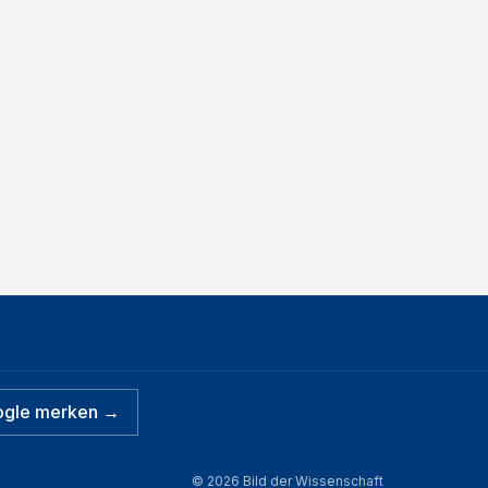
ogle merken →
©
2026
Bild der Wissenschaft