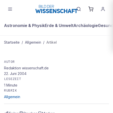
Astronomie & Physik
Erde & Umwelt
Archäologie
Gesundh
Startseite
/
Allgemein
/
Artikel
ALLGEMEIN
Gasbetriebene FahrzeugE dürfen
AUTOR
Redaktion wissenschaft.de
22. Juni 2004
LESEZEIT
1
Minute
RUBRIK
Allgemein