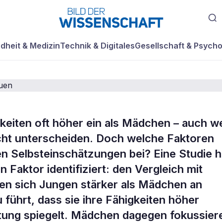
dheit & Medizin
Technik & Digitales
Gesellschaft & Psycho
keiten oft höher ein als Mädchen – auch w
icht unterscheiden. Doch welche Faktoren
is gibt Jungen
en Selbsteinschätzungen bei? Eine Studie h
 Faktor identifiziert: den Vergleich mit
tvertrauen
ren sich Jungen stärker als Mädchen an
führt, dass sie ihre Fähigkeiten höher
istung spiegelt. Mädchen dagegen fokussier