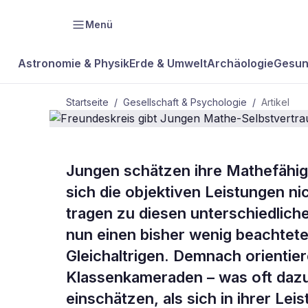
Menü
Astronomie & Physik
Erde & Umwelt
Archäologie
Gesun
Startseite
/
Gesellschaft & Psychologie
/
Artikel
Jungen schätzen ihre Mathefähig
BDW Plus
GESELLSCHAFT & PSYCHOLOGIE
sich die objektiven Leistungen n
Freundeskre
tragen zu diesen unterschiedlich
nun einen bisher wenig beachteten
Mathe-Selbs
Gleichaltrigen. Demnach orientie
Klassenkameraden – was oft dazu 
einschätzen, als sich in ihrer Le