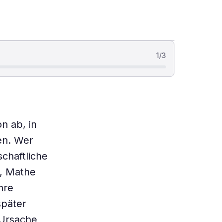
1
/
3
n ab, in
en. Wer
schaftliche
t, Mathe
hre
später
 Ursache