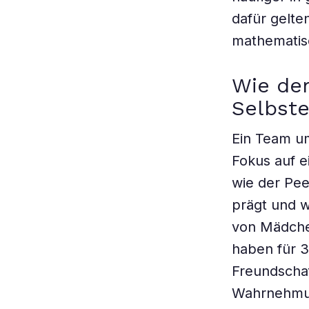
dafür gelt
mathematis
Wie der
Selbste
Ein Team um
Fokus auf e
wie der Pe
prägt und wi
von Mädchen
haben für 
Freundscha
Wahrnehmun