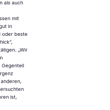
n als auch
ossen mit
gut in
d oder beste
hick“,
ätigen. „Wir
an
 Gegenteil
ergenz
 anderen,
tersuchten
ren ist,