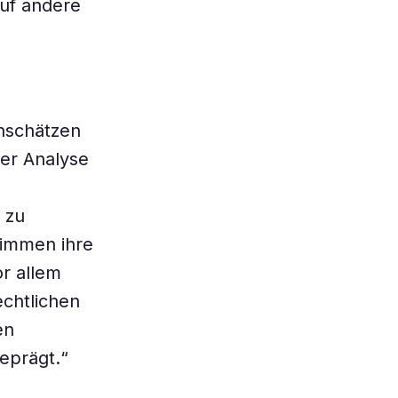
auf andere
inschätzen
der Analyse
 zu
timmen ihre
or allem
echtlichen
en
eprägt.“