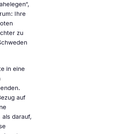
nahelegen“,
rum: Ihre
Noten
echter zu
r Schweden
e in eine
n
henden.
Bezug auf
ine
als darauf,
se