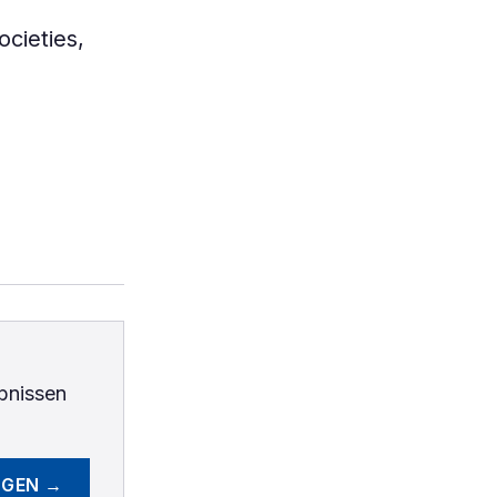
ocieties,
bnissen
EGEN →