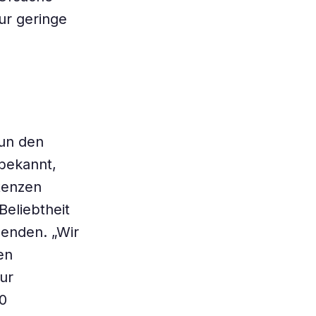
ur geringe
nun den
 bekannt,
tenzen
Beliebtheit
henden. „Wir
en
ur
0