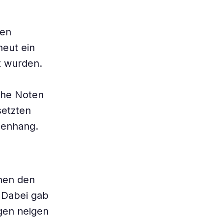
nen
neut ein
t wurden.
che Noten
setzten
menhang.
hen den
 Dabei gab
ngen neigen