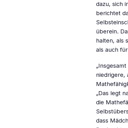
dazu, sich 
berichtet d
Selbsteins
überein. Da
halten, als
als auch fü
„Insgesamt
niedrigere,
Mathefähigk
„Das legt n
die Mathef
Selbstübers
dass Mädche