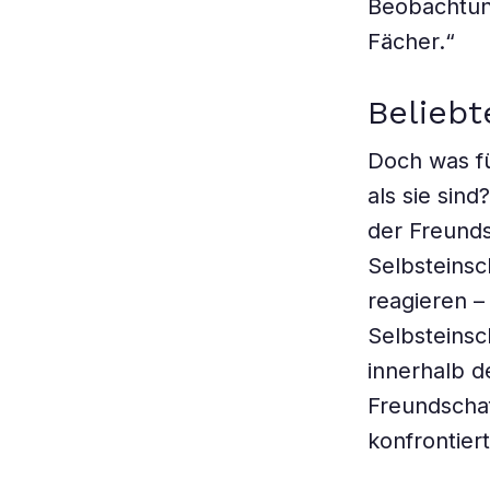
Beobachtung
Fächer.“
Belieb
Doch was fü
als sie sin
der Freunds
Selbsteinsc
reagieren –
Selbsteinsc
innerhalb d
Freundscha
konfrontier