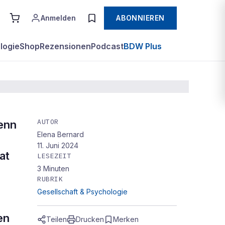
Anmelden
ABONNIEREN
logie
Shop
Rezensionen
Podcast
BDW Plus
AUTOR
enn
Elena Bernard
11. Juni 2024
at
LESEZEIT
3
Minuten
RUBRIK
Gesellschaft & Psychologie
en
Teilen
Drucken
Merken