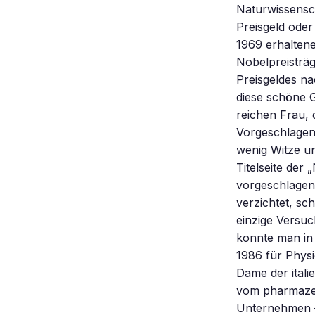
Naturwissensch
Preisgeld ode
1969 erhaltene
Nobelpreisträg
Preisgeldes n
diese schöne Ge
reichen Frau, 
Vorgeschlagen
wenig Witze un
Titelseite der
vorgeschlagen
verzichtet, sc
einzige Versuc
konnte man in
1986 für Physi
Dame der itali
vom pharmazeu
Unternehmen –