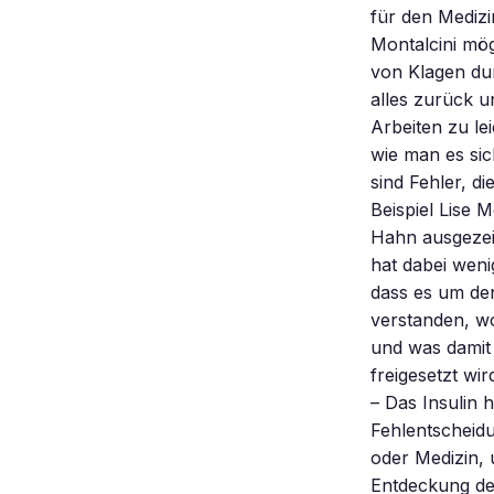
für den Medizi
Montalcini mö
von Klagen dur
alles zurück u
Arbeiten zu le
wie man es sic
sind Fehler, d
Beispiel Lise 
Hahn ausgezeic
hat dabei weni
dass es um den
verstanden, wo
und was damit 
freigesetzt w
– Das Insulin 
Fehlentscheidu
oder Medizin, 
Entdeckung des