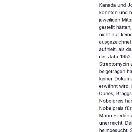
Kanada und Jo
konnten und ha
jeweiligen Mita
gestellt hätte
nicht nur kein
ausgezeichnet
aufhielt, als 
das Jahr 1952
Streptomycin z
beigetragen ha
keiner Dokumen
erwähnt wird, i
Curies, Braggs
Nobelpreis han
Nobelpreis für
Mann Frédéric 
unerreicht. D
heimgesucht: 