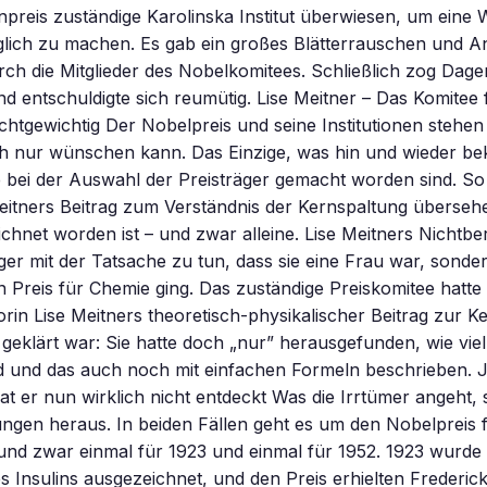
npreis zuständige Karolinska Institut überwiesen, um eine 
glich zu machen. Es gab ein großes Blätterrauschen und 
ch die Mitglieder des Nobelkomitees. Schließlich zog Dag
nd entschuldigte sich reumütig. Lise Meitner – Das Komitee 
ichtgewichtig Der Nobelpreis und seine Institutionen stehen
h nur wünschen kann. Das Einzige, was hin und wieder bekri
ie bei der Auswahl der Preisträger gemacht worden sind. 
Meitners Beitrag zum Verständnis der Kernspaltung übersehe
hnet worden ist – und zwar alleine. Lise Meitners Nichtbe
ger mit der Tatsache zu tun, dass sie eine Frau war, sonde
 Preis für Chemie ging. Das zuständige Preiskomitee hatte 
rin Lise Meitners theoretisch-physikalischer Beitrag zur K
geklärt war: Sie hatte doch „nur” herausgefunden, wie viel
ird und das auch noch mit einfachen Formeln beschrieben.
hat er nun wirklich nicht entdeckt Was die Irrtümer angeht,
ngen heraus. In beiden Fällen geht es um den Nobelpreis f
und zwar einmal für 1923 und einmal für 1952. 1923 wurde 
 Insulins ausgezeichnet, und den Preis erhielten Frederic