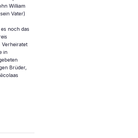
ohn William
sein Vater)
 es noch das
eis
 Verheiratet
 in
gebeten
igen Brüder,
Nicolaas