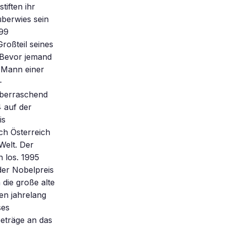
iften ihr
berwies sein
999
roßteil seines
 Bevor jemand
e Mann einer
–
überraschend
 auf der
is
ch Österreich
Welt. Der
n los. 1995
der Nobelpreis
 die große alte
en jahrelang
ses
eträge an das