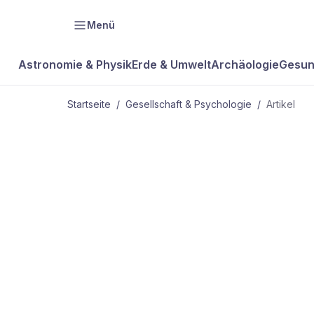
Menü
Astronomie & Physik
Erde & Umwelt
Archäologie
Gesun
Startseite
/
Gesellschaft & Psychologie
/
Artikel
GESELLSCHAFT & PSYCHOLOGIE
Familienges