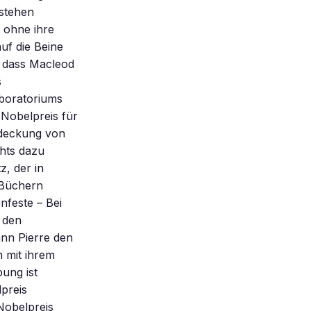
sstehen
e ohne ihre
auf die Beine
t, dass Macleod
s
aboratoriums
 Nobelpreis für
tdeckung von
hts dazu
z, der in
 Büchern
nfeste – Bei
 den
ann Pierre den
n mit ihrem
ung ist
preis
Nobelpreis