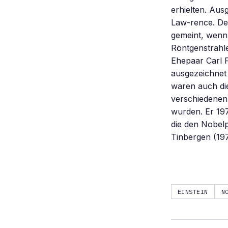
erhielten. Au
Law-rence. Der
gemeint, wenn 
Röntgenstrahl
Ehepaar Carl F
ausgezeichnet 
waren auch die
verschiedenen
wurden. Er 197
die den Nobelp
Tinbergen (197
EINSTEIN
N