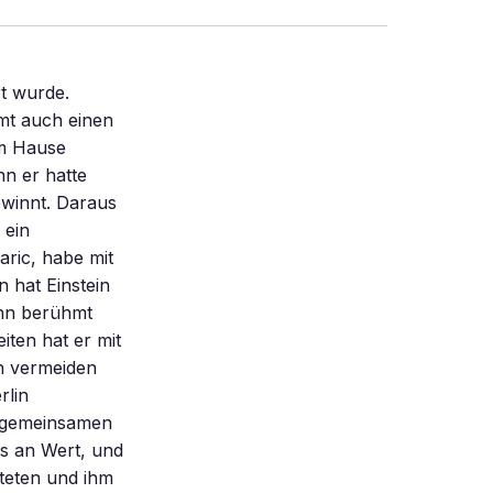
rt wurde.
mt auch einen
em Hause
nn er hatte
ewinnt. Daraus
 ein
aric, habe mit
n hat Einstein
ihn berühmt
ten hat er mit
n vermeiden
rlin
n gemeinsamen
ds an Wert, und
teten und ihm