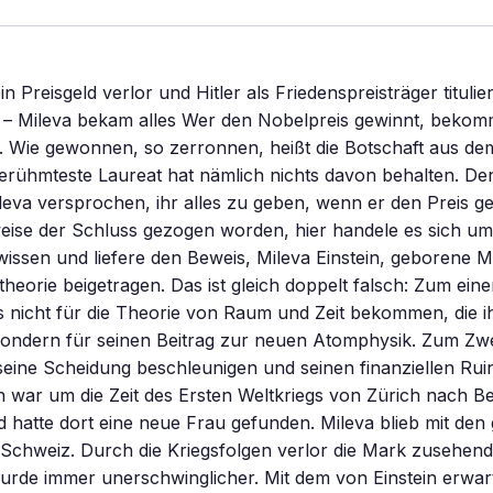
in Preisgeld verlor und Hitler als Friedenspreisträger titulie
n – Mileva bekam alles Wer den Nobelpreis gewinnt, bekom
. Wie gewonnen, so zerronnen, heißt die Botschaft aus d
berühmteste Laureat hat nämlich nichts davon behalten. De
leva versprochen, ihr alles zu geben, wenn er den Preis g
weise der Schluss gezogen worden, hier handele es sich um
issen und liefere den Beweis, Mileva Einstein, geborene M
stheorie beigetragen. Das ist gleich doppelt falsch: Zum eine
s nicht für die Theorie von Raum und Zeit bekommen, die 
ondern für seinen Beitrag zur neuen Atomphysik. Zum Zwei
eine Scheidung beschleunigen und seinen finanziellen Rui
in war um die Zeit des Ersten Weltkriegs von Zürich nach Be
hatte dort eine neue Frau gefunden. Mileva blieb mit de
 Schweiz. Durch die Kriegsfolgen verlor die Mark zusehen
urde immer unerschwinglicher. Mit dem von Einstein erwar