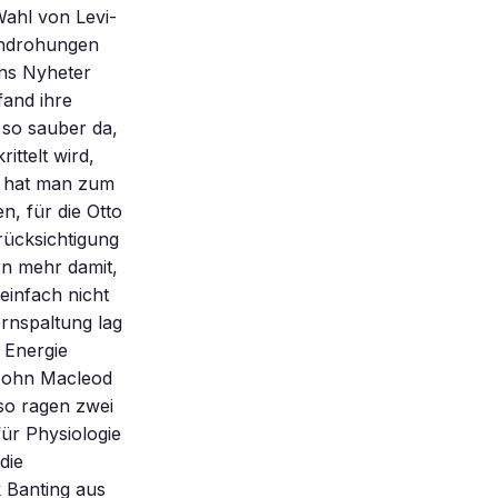
Wahl von Levi-
Androhungen
ens Nyheter
fand ihre
 so sauber da,
ttelt wird,
So hat man zum
n, für die Otto
rücksichtigung
rn mehr damit,
einfach nicht
ernspaltung lag
 Energie
 John Macleod
 so ragen zwei
ür Physiologie
die
k Banting aus