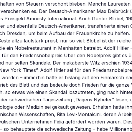
aften von Steuern verschont blieben. Manche Laureaten st
r verschenken es. Der Deutsch-Amerikaner Max Delbrück ü
s Preisgeld Amnesty International. Auch Günter Blobel, 1
er und ebenfalls Deutsch-Amerikaner, transferierte einen G
ach Dresden, um beim Aufbau der Frauenkirche zu helfen.
ste allzu lautstark preist, nur so viel: Blobel ist der reich
die ein Nobelrestaurant in Manhattan betreibt. Adolf Hitler 
 für den Friedensnobelpreis Über den Nobelpreis gibt es 
d nur selten Skandale. Der makaberste Witz erschien 1934
 „New York Times”. Adolf Hitler sei für den Friedensnobelpre
 worden – immerhin hätte er bislang auf den Einmarsch na
hrieb das Blatt und das bedeute doch Frieden für die ganze 
h, so etwas wie einen Skandal loszutreten, ging nach hinte
 der schwedischen Tageszeitung „Dagens Nyheter” lesen, 
ologie oder Medizin sei gekauft gewesen. Erhalten hatte ihn
enischen Wissenschaften, Rita Levi-Montalcini, deren Arbeit
tischen Unternehmen Fidia gefördert worden waren. Die
 so behauptete die schwedische Zeitung – habe Millionenb