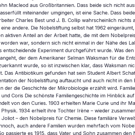
hn Macleod aus Großbritannien. Dass beide sich nicht au
sserfüllt miteinander umgingen, ist eine Sache. Dass beid
rbeiter Charles Best und J. B. Collip wahrscheinlich nichts 
n, eine andere. Die Nobelstiftung selbst hat 1962 eingeräum
en aktiven Anteil an der Arbeit hatte, die mit dem Nobelprei
 worden war, sondern sich nicht einmal in der Nähe des L
das entscheidende Experiment durchgeführt wurde. Was den
 angeht, der dem Amerikaner Selman Waksman für die En
uerkannt wurde, so ist inzwischen klar, dass Waksman nic
t. Das Antibiotikum gefunden hat sein Student Albert Schat
tation der Nobelstiftung auftaucht und auch nicht in den
n der die Geschichte der Mikrobiologie erzählt wird. Familie
 und Coris Die schönste Familiengeschichte im Hinblick auf
delt von den Curies. 1903 erhielten Marie Curie und ihr M
 Physik. 1934 erhielt ihre Tochter Irène – wieder zusamme
Joliot – den Nobelpreis für Chemie. Diese familiäre Verweb
ennoch, auch andere Familien wurden mehrfach vom Nobel
So passierte es 1915, dass Vater und Sohn zusammen den 