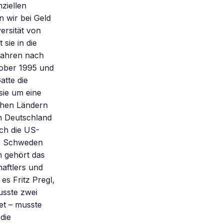
nziellen
n wir bei Geld
ersität von
sie in die
 Jahren nach
ktober 1995 und
tte die
sie um eine
nchen Ländern
In Deutschland
uch die US-
us Schweden
m gehört das
aftlers und
s Fritz Pregl,
usste zwei
et – musste
die