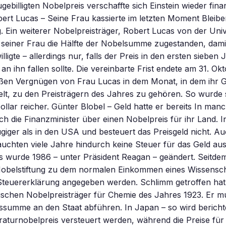
gebilligten Nobelpreis verschaffte sich Einstein wieder fina
ert Lucas – Seine Frau kassierte im letzten Moment Bleibe
 Ein weiterer Nobelpreisträger, Robert Lucas von der Univ
 seiner Frau die Hälfte der Nobelsumme zugestanden, damit 
ligte – allerdings nur, falls der Preis in den ersten sieben
an ihn fallen sollte. Die vereinbarte Frist endete am 31. O
ßen Vergnügen von Frau Lucas in dem Monat, in dem ihr Ga
elt, zu den Preisträgern des Jahres zu gehören. So wurde 
Dollar reicher. Günter Blobel – Geld hatte er bereits In ma
ch die Finanzminister über einen Nobelpreis für ihr Land. 
giger als in den USA und besteuert das Preisgeld nicht. A
auchten viele Jahre hindurch keine Steuer für das Geld a
es wurde 1986 – unter Präsident Reagan – geändert. Seitde
Nobelstiftung zu dem normalen Einkommen eines Wissensch
teuererklärung angegeben werden. Schlimm getroffen hat e
ischen Nobelpreisträger für Chemie des Jahres 1923. Er m
eissumme an den Staat abführen. In Japan – so wird bericht
eraturnobelpreis versteuert werden, während die Preise für 