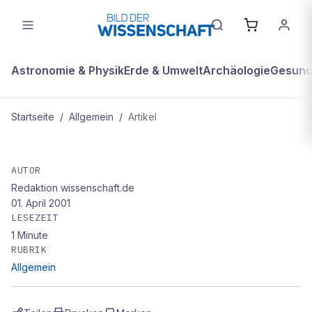
Astronomie & Physik
Erde & Umwelt
Archäologie
Gesundh
Startseite
/
Allgemein
/
Artikel
ALLGEMEIN
Exitus am Viktoriasee
AUTOR
Redaktion wissenschaft.de
01. April 2001
LESEZEIT
1
Minute
RUBRIK
Allgemein