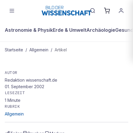
Astronomie & Physik
Erde & Umwelt
Archäologie
Gesundh
Startseite
/
Allgemein
/
Artikel
ALLGEMEIN
Europas Urfluss
AUTOR
Redaktion wissenschaft.de
01. September 2002
LESEZEIT
1
Minute
RUBRIK
Allgemein