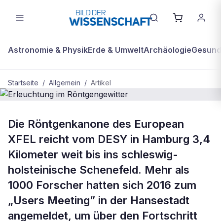
Astronomie & Physik
Erde & Umwelt
Archäologie
Gesundh
Startseite
/
Allgemein
/
Artikel
ALLGEMEIN
Die Röntgenkanone des European
Erleuchtung im Röntgengewitter
XFEL reicht vom DESY in Hamburg 3,4
Kilometer weit bis ins schleswig-
holsteinische Schenefeld. Mehr als
1000 Forscher hatten sich 2016 zum
„Users Meeting” in der Hansestadt
angemeldet, um über den Fortschritt