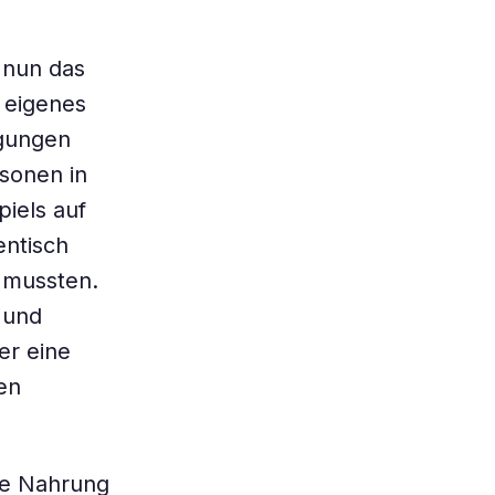
 nun das
 eigenes
ngungen
sonen in
iels auf
entisch
 mussten.
 und
er eine
en
lle Nahrung