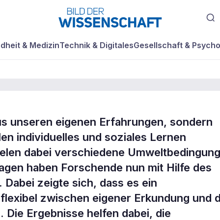
dheit & Medizin
Technik & Digitales
Gesellschaft & Psycho
us unseren eigenen Erfahrungen, sondern
 sozialem und
en individuelles und soziales Lernen
ielen dabei verschiedene Umweltbedingun
em Lernen
ragen haben Forschende nun mit Hilfe des
 Dabei zeigte sich, dass es ein
, flexibel zwischen eigener Erkundung und
Die Ergebnisse helfen dabei, die