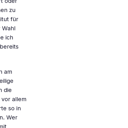
rt oder
nen zu
tut für
r Wahl
e ich
bereits
en am
eilige
h die
 vor allem
te so in
n. Wer
mit