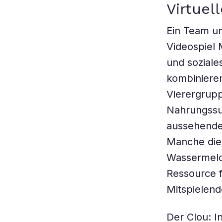
Virtuel
Ein Team um
Videospiel 
und sozial
kombinieren
Vierergrupp
Nahrungssuc
aussehende
Manche dies
Wassermelo
Ressource f
Mitspielend
Der Clou: I