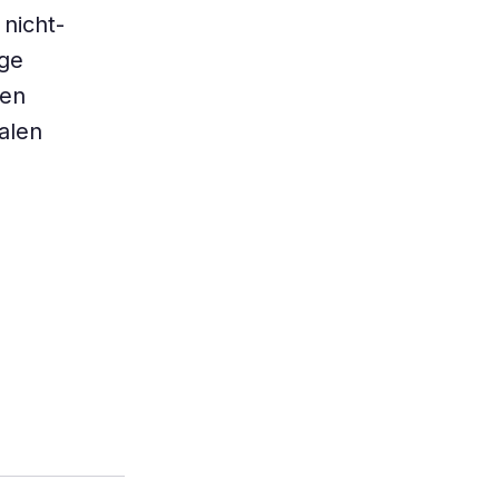
 nicht-
ige
hen
alen