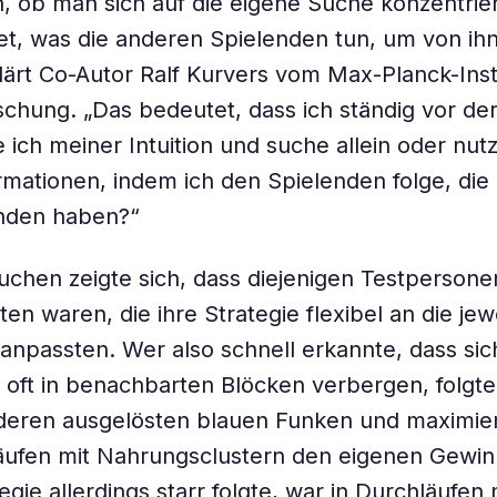
, ob man sich auf die eigene Suche konzentrie
et, was die anderen Spielenden tun, um von ih
klärt Co-Autor Ralf Kurvers vom Max-Planck-Insti
schung. „Das bedeutet, dass ich ständig vor de
 ich meiner Intuition und suche allein oder nutz
ormationen, indem ich den Spielenden folge, die 
nden haben?“
uchen zeigte sich, dass diejenigen Testperson
ten waren, die ihre Strategie flexibel an die jew
passten. Wer also schnell erkannte, dass sic
oft in benachbarten Blöcken verbergen, folgte
deren ausgelösten blauen Funken und maximier
äufen mit Nahrungsclustern den eigenen Gewin
egie allerdings starr folgte, war in Durchläufen 