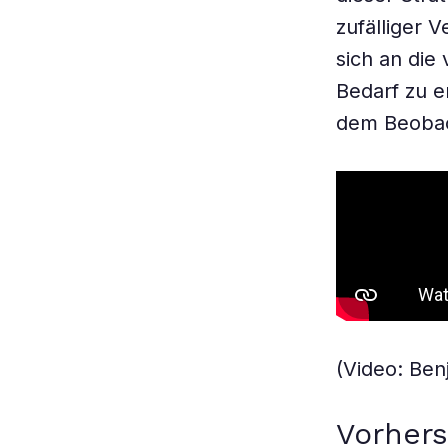
zufälliger V
sich an di
Bedarf zu e
dem Beobach
(Video: Ben
Vorhers