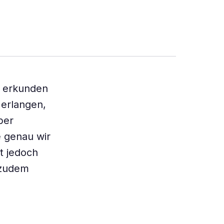
d erkunden
 erlangen,
ber
 genau wir
t jedoch
b zudem