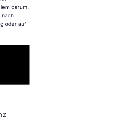
allem darum,
e nach
g oder auf
nz