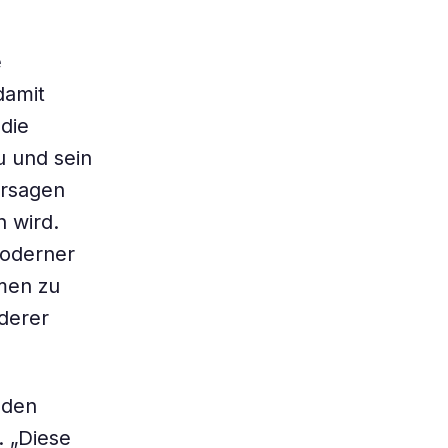
e
damit
 die
u und sein
ersagen
 wird.
moderner
smen zu
derer
 den
. „Diese