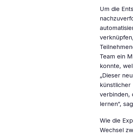
Um die Ent
nachzuverfo
automatisie
verknüpfen,
Teilnehmend
Team ein Mo
konnte, wel
„Dieser neu
künstlicher
verbinden, 
lernen“, sa
Wie die Exp
Wechsel zwi