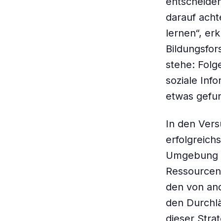
entscheiden
darauf acht
lernen“, er
Bildungsfor
stehe: Folge
soziale Inf
etwas gefu
In den Vers
erfolgreichs
Umgebung an
Ressourcen 
den von an
den Durchl
dieser Strat