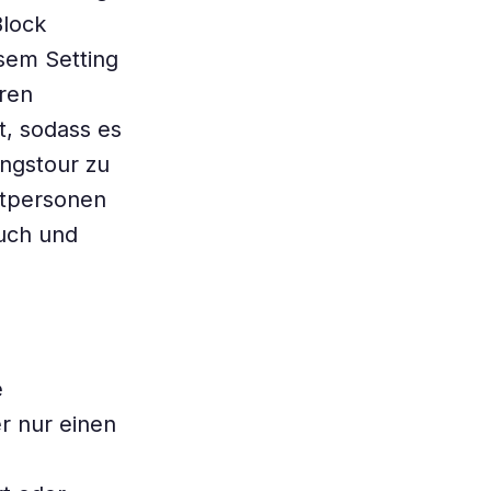
Block
esem Setting
ren
t, sodass es
ungstour zu
stpersonen
such und
e
r nur einen