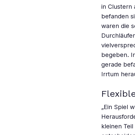
in Clustern
befanden si
waren die s
Durchläufen
vielverspre
begeben. I
gerade befa
Irrtum hera
Flexibl
„Ein Spiel w
Herausforde
kleinen Tei