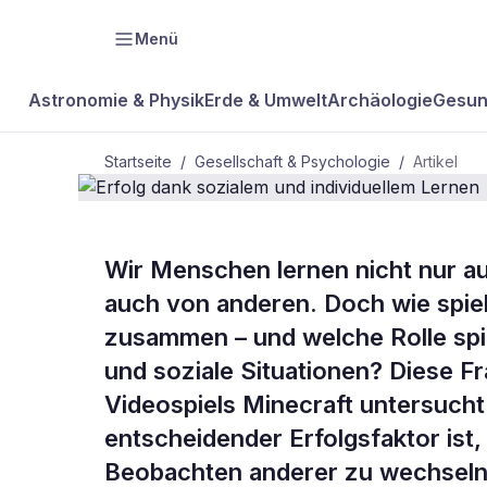
Menü
Astronomie & Physik
Erde & Umwelt
Archäologie
Gesun
Startseite
/
Gesellschaft & Psychologie
/
Artikel
GESELLSCHAFT & PSYCHOLOGIE
Wir Menschen lernen nicht nur a
Erfolg dank
auch von anderen. Doch wie spiel
zusammen – und welche Rolle sp
individuell
und soziale Situationen? Diese F
Videospiels Minecraft untersucht.
entscheidender Erfolgsfaktor ist
Beobachten anderer zu wechseln. 